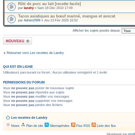
Rôti de porc au lait [recette facile]
par
landry
» Sam 18 Déc 2010 17:09
Tacos asiatiques au bœuf mariné, mangue et avocat
par
Adrien2999
» Jeu 13 Fév 2025 16:52
Afficher les sujets postés depuis:
Écrire un nouveau
sujet
Retourner vers Les recettes de Landry
QUI EST EN LIGNE
Utilisateurs parcourant ce forum : Aucun utilisateur enregistré et 1 invité
PERMISSIONS DU FORUM
Vous
ne pouvez pas
poster de nouveaux sujets
Vous
ne pouvez pas
répondre aux sujets
Vous
ne pouvez pas
modifier vos messages
Vous
ne pouvez pas
supprimer vos messages
Vous
ne pouvez pas
joindre des fichiers
Les recettes de Landry
News
Plan de site
SitemapIndex
Flux RSS
Liste des flux
Développé par
php