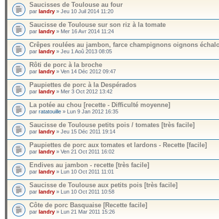
Saucisses de Toulouse au four
par
landry
» Jeu 10 Juil 2014 11:20
Saucisse de Toulouse sur son riz à la tomate
par
landry
» Mer 16 Avr 2014 11:24
Crêpes roulées au jambon, farce champignons oignons échalo
par
landry
» Jeu 1 Aoû 2013 08:05
Rôti de porc à la broche
par
landry
» Ven 14 Déc 2012 09:47
Paupiettes de porc à la Despérados
par
landry
» Mer 3 Oct 2012 13:42
La potée au chou [recette - Difficulté moyenne]
par
ratatouille
» Lun 9 Jan 2012 16:35
Saucisse de Toulouse petits pois / tomates [très facile]
par
landry
» Jeu 15 Déc 2011 19:14
Paupiettes de porc aux tomates et lardons - Recette [facile]
par
landry
» Ven 21 Oct 2011 16:02
Endives au jambon - recette [très facile]
par
landry
» Lun 10 Oct 2011 11:01
Saucisse de Toulouse aux petits pois [très facile]
par
landry
» Lun 10 Oct 2011 10:58
Côte de porc Basquaise [Recette facile]
par
landry
» Lun 21 Mar 2011 15:26