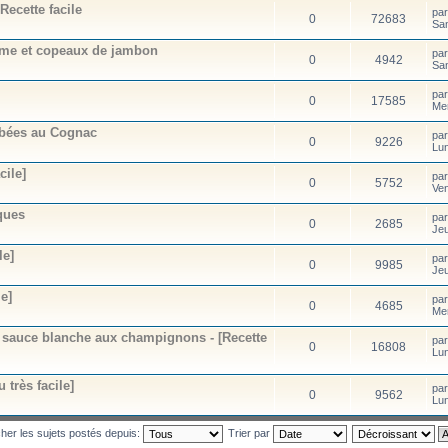
Recette facile
pa
0
72683
Sa
rème et copeaux de jambon
pa
0
4942
Sa
pa
0
17585
Me
mbées au Cognac
pa
0
9226
Lu
cile]
pa
0
5752
Ve
ques
pa
0
2685
Jeu
le]
pa
0
9985
Jeu
e]
pa
0
4685
Me
sa sauce blanche aux champignons - [Recette
pa
0
16808
Lu
 très facile]
pa
0
9562
Lu
cher les sujets postés depuis:
Trier par