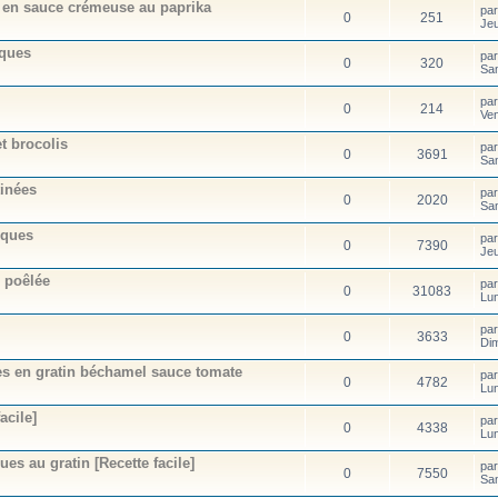
 en sauce crémeuse au paprika
pa
0
251
Jeu
cques
pa
0
320
Sa
pa
0
214
Ve
et brocolis
pa
0
3691
Sa
tinées
pa
0
2020
Sa
cques
pa
0
7390
Je
 poêlée
pa
0
31083
Lu
pa
0
3633
Di
es en gratin béchamel sauce tomate
pa
0
4782
Lu
acile]
pa
0
4338
Lu
es au gratin [Recette facile]
pa
0
7550
Sa