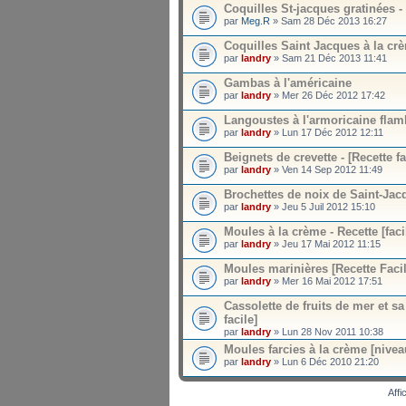
Coquilles St-jacques gratinées - 
par
Meg.R
» Sam 28 Déc 2013 16:27
Coquilles Saint Jacques à la c
par
landry
» Sam 21 Déc 2013 11:41
Gambas à l'américaine
par
landry
» Mer 26 Déc 2012 17:42
Langoustes à l'armoricaine fla
par
landry
» Lun 17 Déc 2012 12:11
Beignets de crevette - [Recette fa
par
landry
» Ven 14 Sep 2012 11:49
Brochettes de noix de Saint-Jac
par
landry
» Jeu 5 Juil 2012 15:10
Moules à la crème - Recette [faci
par
landry
» Jeu 17 Mai 2012 11:15
Moules marinières [Recette Facil
par
landry
» Mer 16 Mai 2012 17:51
Cassolette de fruits de mer et 
facile]
par
landry
» Lun 28 Nov 2011 10:38
Moules farcies à la crème [niveau
par
landry
» Lun 6 Déc 2010 21:20
Affi