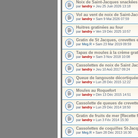
Noix de Saint-Jacques snackées
par
landry
» Jeu 25 Juin 2026 13:18
Vol au vent de noix de Saint-Ja
par
landry
» Sam 9 Mai 2026 07:59
Huitres gratinées au four
par
landry
» Ven 19 Déc 2025 10:57
Gratin de St Jacques, crevettes 
par
Meg.R
» Sam 23 Mar 2019 09:59
Tapas de moules à la crème gra
par
landry
» Sam 3 Nov 2018 10:08
Cassolettes de noix de Saint Ja
par
landry
» Jeu 10 Aoû 2017 09:24
Queue de langouste décortiquée
par
landry
» Lun 28 Déc 2015 12:22
Moules au Roquefort
par
landry
» Dim 13 Déc 2015 14:51
Cassolette de queues de crevett
par
landry
» Lun 29 Déc 2014 18:50
Gratin de fruits de mer [Recette f
par
landry
» Lun 3 Fév 2014 15:30
Cassolettes de coquilles St-Jacqu
par
Meg.R
» Sam 28 Déc 2013 16:30