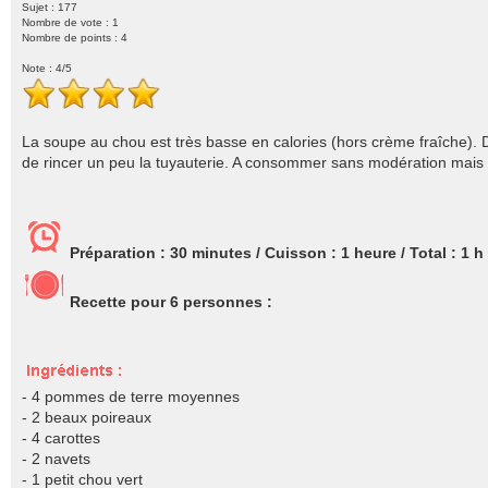
Sujet : 177
Nombre de vote :
1
Nombre de points : 4
Note :
4
/5
La soupe au chou est très basse en calories (hors crème fraîche).
de rincer un peu la tuyauterie. A consommer sans modération mais r
Préparation :
30 minutes
/ Cuisson :
1 heure
/ Total :
1 h
Recette pour
6
personnes :
- 4 pommes de terre moyennes
- 2 beaux poireaux
- 4 carottes
- 2 navets
- 1 petit chou vert