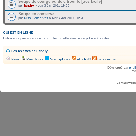
Soupe de courge ou de citrouille [très facile]
par
landry
» Lun 3 Jan 2011 19:53
Soupe en conserve
par
Miss Conserves
» Mar 4 Avr 2017 10:54
QUI EST EN LIGNE
Utilisateurs parcourant ce forum : Aucun utilisateur enregistré et 0 invités
Les recettes de Landry
News
Plan de site
SitemapIndex
Flux RSS
Liste des flux
Développé par
php
Trad
Contact webma