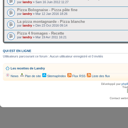
par
landry
» Sam 16 Juin 2012 11:27
Pizza Bolognaise - Pizza pâte fine
par
landry
» Mar 12 Jan 2016 18:26
La pizza montagnarde - Pizza blanche
par
landry
» Dim 23 Oct 2016 09:14
Pizza 4 fromages - Recette
par
landry
» Mar 19 Avr 2011 16:21
QUI EST EN LIGNE
Utilisateurs parcourant ce forum : Aucun utilisateur enregistré et 0 invités
Les recettes de Landry
News
Plan de site
SitemapIndex
Flux RSS
Liste des flux
Développé par
php
Trad
Contact webma