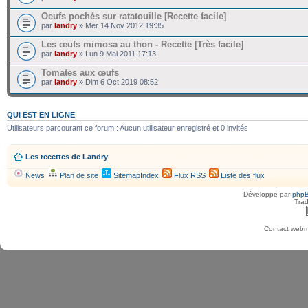
Oeufs pochés sur ratatouille [Recette facile]
par
landry
» Mer 14 Nov 2012 19:35
Les œufs mimosa au thon - Recette [Très facile]
par
landry
» Lun 9 Mai 2011 17:13
Tomates aux œufs
par
landry
» Dim 6 Oct 2019 08:52
QUI EST EN LIGNE
Utilisateurs parcourant ce forum : Aucun utilisateur enregistré et 0 invités
Les recettes de Landry
News
Plan de site
SitemapIndex
Flux RSS
Liste des flux
Développé par
php
Trad
Contact webma