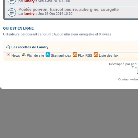
par
landry
» Ven 4 Avr 2014 12:00
Poêlée poivron, haricot beurre, aubergine, courgette
par
landry
» Jeu 16 Oct 2014 10:10
QUI EST EN LIGNE
Utilisateurs parcourant ce forum : Aucun utilisateur enregistré et 0 invités
Les recettes de Landry
News
Plan de site
SitemapIndex
Flux RSS
Liste des flux
Développé par
php
Trad
Contact webma