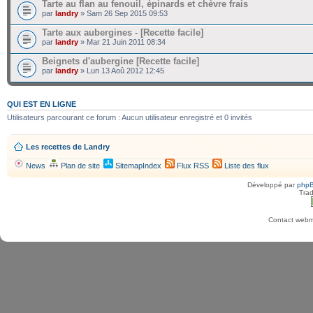
Tarte au flan au fenouil, épinards et chèvre frais
par
landry
» Sam 26 Sep 2015 09:53
Tarte aux aubergines - [Recette facile]
par
landry
» Mar 21 Juin 2011 08:34
Beignets d'aubergine [Recette facile]
par
landry
» Lun 13 Aoû 2012 12:45
QUI EST EN LIGNE
Utilisateurs parcourant ce forum : Aucun utilisateur enregistré et 0 invités
Les recettes de Landry
News
Plan de site
SitemapIndex
Flux RSS
Liste des flux
Développé par
php
Trad
Contact webma