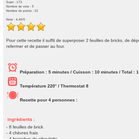
Sujet : 173
Nombre de vote :
5
Nombre de points : 22
Note :
4,40
/5
Pour cette recette il suffit de superposer 2 feuilles de bricks, de dép
refermer et de passer au four.
Préparation :
5 minutes
/ Cuisson :
10 minutes
/ Total :
1
Température 220° / Thermostat 8
Recette pour
4
personnes :
- 8 feuilles de brick
- 4 chèvres frais
- 4 branches de ciboulette