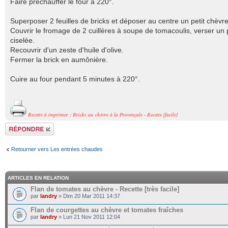
Faire préchauffer le four à 220°.
Superposer 2 feuilles de bricks et déposer au centre un petit chèvre 
Couvrir le fromage de 2 cuillères à soupe de tomacoulis, verser un p
ciselée.
Recouvrir d'un zeste d'huile d'olive.
Fermer la brick en aumônière.
Cuire au four pendant 5 minutes à 220°
.
Recette à imprimer : Bricks au chèvre à la Provençale - Recette [facile]
Répondre
Retourner vers Les entrées chaudes
ARTICLES EN RELATION
Flan de tomates au chèvre - Recette [très facile]
par
landry
» Dim 20 Mar 2011 14:37
Flan de courgettes au chèvre et tomates fraîches
par
landry
» Lun 21 Nov 2011 12:04