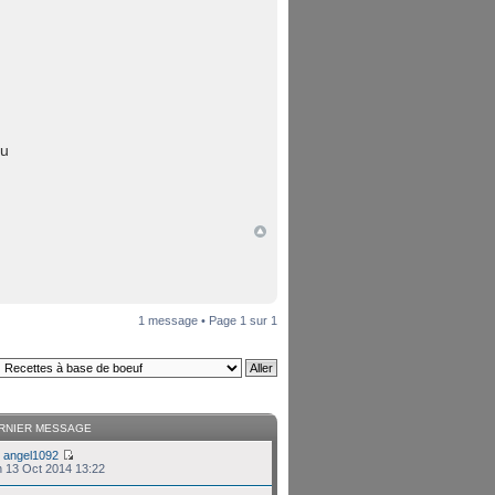
du
1 message • Page
1
sur
1
RNIER MESSAGE
r
angel1092
n 13 Oct 2014 13:22