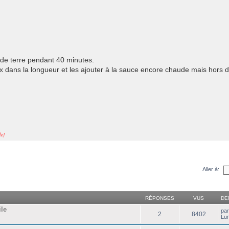
s de terre pendant 40 minutes.
 dans la longueur et les ajouter à la sauce encore chaude mais hors 
le]
Aller à:
RÉPONSES
VUS
DE
ile
pa
2
8402
Lu