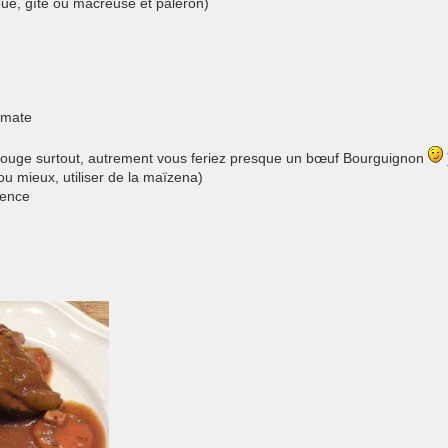
ue, gîte ou macreuse et paleron)
omate
rouge surtout, autrement vous feriez presque un bœuf Bourguignon
ou mieux, utiliser de la maïzena)
vence