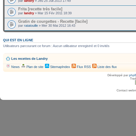
par
landry
» Jeu 25 Juil 2013 17:49
Frita [recette très facile]
par
landry
» Mar 15 Fév 2011 18:39
Gratin de courgettes - Recette [facile]
par
ratatouille
» Mer 30 Mai 2012 16:43
QUI EST EN LIGNE
Utilisateurs parcourant ce forum : Aucun utilisateur enregistré et 0 invités
Les recettes de Landry
News
Plan de site
SitemapIndex
Flux RSS
Liste des flux
Développé par
php
Trad
Contact webma