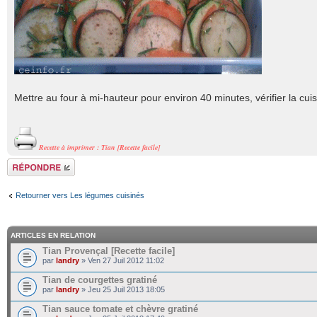
Mettre au four à mi-hauteur pour environ 40 minutes, vérifier la cuis
Recette à imprimer : Tian [Recette facile]
Répondre
Retourner vers Les légumes cuisinés
ARTICLES EN RELATION
Tian Provençal [Recette facile]
par
landry
» Ven 27 Juil 2012 11:02
Tian de courgettes gratiné
par
landry
» Jeu 25 Juil 2013 18:05
Tian sauce tomate et chèvre gratiné