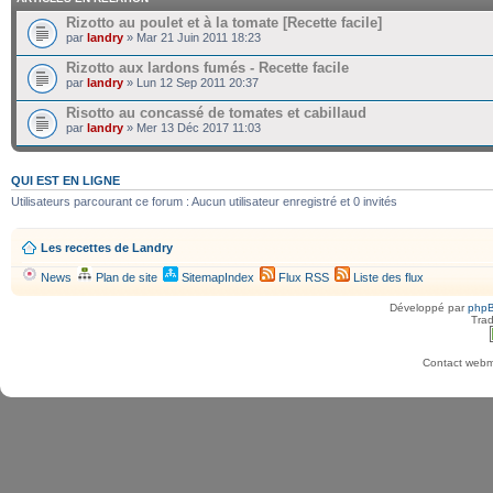
Rizotto au poulet et à la tomate [Recette facile]
par
landry
» Mar 21 Juin 2011 18:23
Rizotto aux lardons fumés - Recette facile
par
landry
» Lun 12 Sep 2011 20:37
Risotto au concassé de tomates et cabillaud
par
landry
» Mer 13 Déc 2017 11:03
QUI EST EN LIGNE
Utilisateurs parcourant ce forum : Aucun utilisateur enregistré et 0 invités
Les recettes de Landry
News
Plan de site
SitemapIndex
Flux RSS
Liste des flux
Développé par
php
Trad
Contact webma