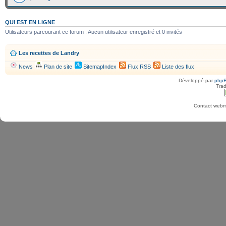
QUI EST EN LIGNE
Utilisateurs parcourant ce forum : Aucun utilisateur enregistré et 0 invités
Les recettes de Landry
News
Plan de site
SitemapIndex
Flux RSS
Liste des flux
Développé par
php
Trad
Contact webma