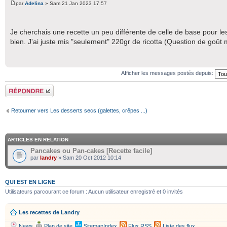
par
Adelina
» Sam 21 Jan 2023 17:57
Je cherchais une recette un peu différente de celle de base pour les
bien. J'ai juste mis "seulement" 220gr de ricotta (Question de goût 
Afficher les messages postés depuis:
Répondre
Retourner vers Les desserts secs (galettes, crêpes ...)
ARTICLES EN RELATION
Pancakes ou Pan-cakes [Recette facile]
par
landry
» Sam 20 Oct 2012 10:14
QUI EST EN LIGNE
Utilisateurs parcourant ce forum : Aucun utilisateur enregistré et 0 invités
Les recettes de Landry
News
Plan de site
SitemapIndex
Flux RSS
Liste des flux