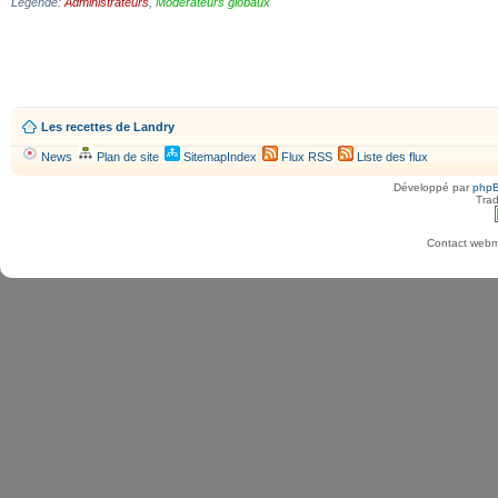
Légende:
Administrateurs
,
Modérateurs globaux
Les recettes de Landry
News
Plan de site
SitemapIndex
Flux RSS
Liste des flux
Développé par
php
Trad
Contact webma