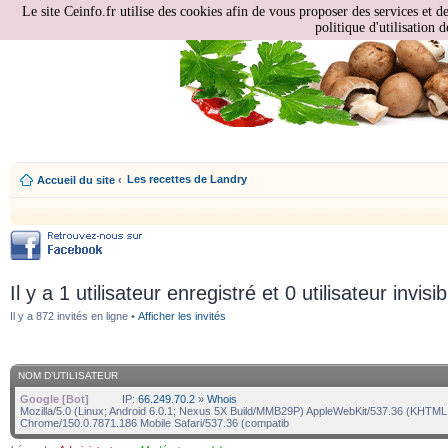
Le site Ceinfo.fr utilise des cookies afin de vous proposer des services et d
politique d'utilisation d
Les recettes de Landry
Accueil du site
‹
Il y a 1 utilisateur enregistré et 0 utilisateur invisi
Il y a 872 invités en ligne •
Afficher les invités
NOM D’UTILISATEUR
Google [Bot]
IP:
66.249.70.2
»
Whois
Mozilla/5.0 (Linux; Android 6.0.1; Nexus 5X Build/MMB29P) AppleWebKit/537.36 (KHTML,
Chrome/150.0.7871.186 Mobile Safari/537.36 (compatib