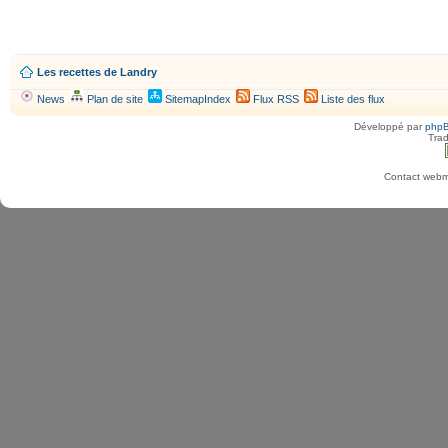
Les recettes de Landry
News
Plan de site
SitemapIndex
Flux RSS
Liste des flux
Développé par
php
Trad
Contact webma