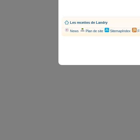
Les recettes de Landry
News
Plan de site
SitemapIndex
F