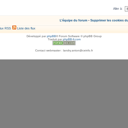
Aller à:
L’équipe du forum
•
Supprimer les cookies d
lux RSS
Liste des flux
Développé par
phpBB
® Forum Software © phpBB Group
Traduit par
phpBB-fr.com
Contact webmaster : landry.anton@ceinfo.fr