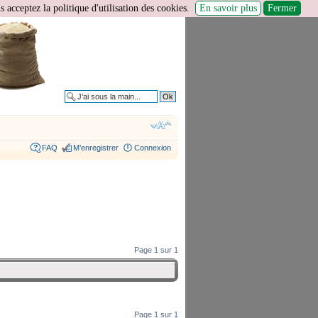
 acceptez la politique d'utilisation des cookies.
En savoir plus
Fermer
Recherche avancée
FAQ
M’enregistrer
Connexion
Page
1
sur
1
Page
1
sur
1