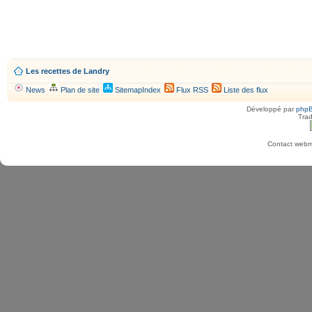
Les recettes de Landry
News
Plan de site
SitemapIndex
Flux RSS
Liste des flux
Développé par
php
Trad
Contact webma