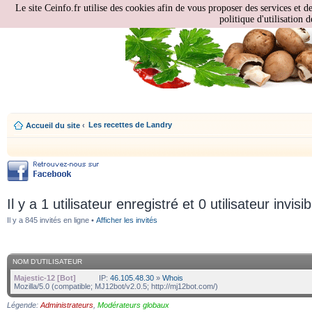
Le site Ceinfo.fr utilise des cookies afin de vous proposer des services et d
politique d'utilisation d
Les recettes de Landry
Accueil du site
‹
Il y a 1 utilisateur enregistré et 0 utilisateur invisi
Il y a 845 invités en ligne •
Afficher les invités
NOM D’UTILISATEUR
Majestic-12 [Bot]
IP:
46.105.48.30
»
Whois
Mozilla/5.0 (compatible; MJ12bot/v2.0.5; http://mj12bot.com/)
Légende:
Administrateurs
,
Modérateurs globaux