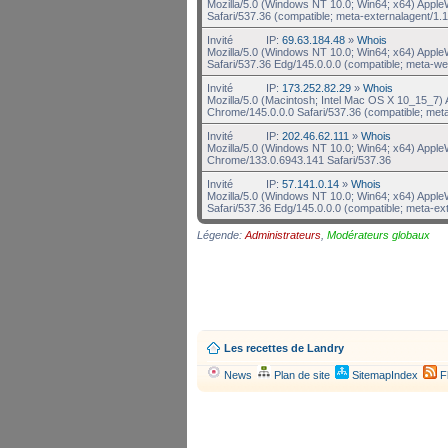
Mozilla/5.0 (Windows NT 10.0; Win64; x64) Appl
Safari/537.36 (compatible; meta-externalagent/1.1
Invité
IP:
69.63.184.48
»
Whois
Mozilla/5.0 (Windows NT 10.0; Win64; x64) Appl
Safari/537.36 Edg/145.0.0.0 (compatible; meta-we
Invité
IP:
173.252.82.29
»
Whois
Mozilla/5.0 (Macintosh; Intel Mac OS X 10_15_7
Chrome/145.0.0.0 Safari/537.36 (compatible; met
Invité
IP:
202.46.62.111
»
Whois
Mozilla/5.0 (Windows NT 10.0; Win64; x64) Appl
Chrome/133.0.6943.141 Safari/537.36
Invité
IP:
57.141.0.14
»
Whois
Mozilla/5.0 (Windows NT 10.0; Win64; x64) Appl
Safari/537.36 Edg/145.0.0.0 (compatible; meta-ex
Légende:
Administrateurs
,
Modérateurs globaux
Les recettes de Landry
News
Plan de site
SitemapIndex
F