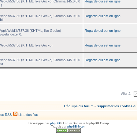
eWebKit/537.36 (KHTML, like Gecko) Chrome/145.0.0.0
Regarde qui est en ligne
 (
eWebKit/537.36 (KHTML, like Gecko) Chrome/145.0.0.0
Regarde qui est en ligne
bin
) AppleWebKit/537.36 (KHTML, like Gecko)
Regarde qui est en ligne
a-webindexer/1.
eWebKit/537.36 (KHTML, like Gecko)
Regarde qui est en ligne
eWebKit/537.36 (KHTML, like Gecko) Chrome/145.0.0.0
Regarde qui est en ligne
ter
Aller à:
L’équipe du forum
•
Supprimer les cookies d
lux RSS
Liste des flux
Développé par
phpBB
® Forum Software © phpBB Group
Traduit par
phpBB-fr.com