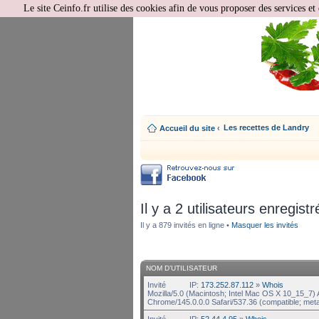
Le site Ceinfo.fr utilise des cookies afin de vous proposer des services et 
Les recettes de Landry
Accueil du site
‹
Il y a 2 utilisateurs enregistr
Il y a 879 invités en ligne •
Masquer les invités
NOM D’UTILISATEUR
Invité
IP:
173.252.87.112
»
Whois
Mozilla/5.0 (Macintosh; Intel Mac OS X 10_15_7
Chrome/145.0.0.0 Safari/537.36 (compatible; met
Invité
IP:
52.44.4.95
»
Whois