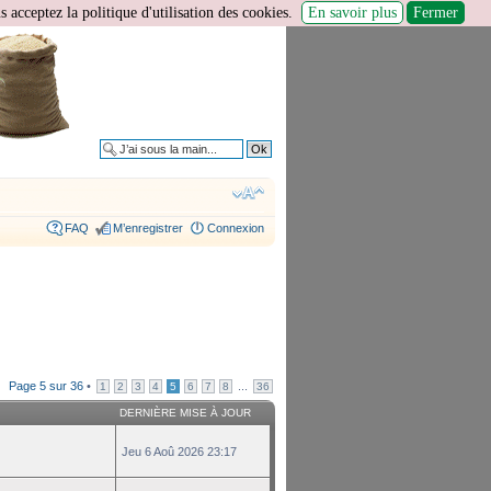
 acceptez la politique d'utilisation des cookies.
En savoir plus
Fermer
Recherche avancée
FAQ
M’enregistrer
Connexion
Page
5
sur
36
•
...
1
2
3
4
5
6
7
8
36
DERNIÈRE MISE À JOUR
Jeu 6 Aoû 2026 23:17