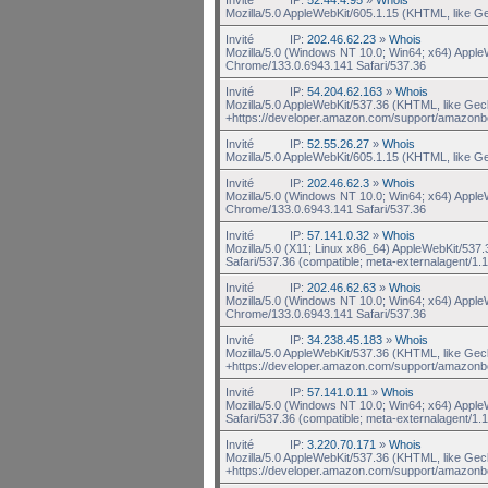
Mozilla/5.0 AppleWebKit/605.1.15 (KHTML, like G
Invité
IP:
202.46.62.23
»
Whois
Mozilla/5.0 (Windows NT 10.0; Win64; x64) Appl
Chrome/133.0.6943.141 Safari/537.36
Invité
IP:
54.204.62.163
»
Whois
Mozilla/5.0 AppleWebKit/537.36 (KHTML, like Gec
+https://developer.amazon.com/support/amazonb
Invité
IP:
52.55.26.27
»
Whois
Mozilla/5.0 AppleWebKit/605.1.15 (KHTML, like G
Invité
IP:
202.46.62.3
»
Whois
Mozilla/5.0 (Windows NT 10.0; Win64; x64) Appl
Chrome/133.0.6943.141 Safari/537.36
Invité
IP:
57.141.0.32
»
Whois
Mozilla/5.0 (X11; Linux x86_64) AppleWebKit/537
Safari/537.36 (compatible; meta-externalagent/1.1 
Invité
IP:
202.46.62.63
»
Whois
Mozilla/5.0 (Windows NT 10.0; Win64; x64) Appl
Chrome/133.0.6943.141 Safari/537.36
Invité
IP:
34.238.45.183
»
Whois
Mozilla/5.0 AppleWebKit/537.36 (KHTML, like Gec
+https://developer.amazon.com/support/amazonb
Invité
IP:
57.141.0.11
»
Whois
Mozilla/5.0 (Windows NT 10.0; Win64; x64) Appl
Safari/537.36 (compatible; meta-externalagent/1.1
Invité
IP:
3.220.70.171
»
Whois
Mozilla/5.0 AppleWebKit/537.36 (KHTML, like Gec
+https://developer.amazon.com/support/amazonb