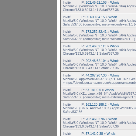
Invité
IP:
202.46.62.108
»
Whois
Mozilla/5.0 (Windows NT 10.0; Win64; x64) Appl
Chrome/133.0.6943.141 Safari/537.36
Invité
IP:
69.63.184.15
»
Whois
Mozilla/5.0 (Windows NT 10.0; Win64; x64) Appl
Safari/537.36 (compatible; meta-webindexer/1.1 (
Invité
IP:
173.252.82.41
»
Whois
Mozilla/5.0 (Windows NT 10.0; Win64; x64) Appl
Safari/537.36 (compatible; meta-webindexer/1.1 (
Invité
IP:
202.46.62.113
»
Whois
Mozilla/5.0 (Windows NT 10.0; Win64; x64) Appl
Chrome/133.0.6943.141 Safari/537.36
Invité
IP:
202.46.62.104
»
Whois
Mozilla/5.0 (Windows NT 10.0; Win64; x64) Appl
Chrome/133.0.6943.141 Safari/537.36
Invité
IP:
44.207.207.36
»
Whois
Mozilla/5.0 AppleWebKit/537.36 (KHTML, like Gec
+https://developer.amazon.com/support/amazonb
Invité
IP:
57.141.0.5
»
Whois
Mozilla/5.0 (X11; Linux x86_64) AppleWebKit/537
Safari/537.36 (compatible; meta-externalagent/1.1 
Invité
IP:
162.120.188.2
»
Whois
Mozilla/5.0 (Linux; Android 10; K) AppleWebKit/5
Safari/537.36
Invité
IP:
202.46.62.96
»
Whois
Mozilla/5.0 (Windows NT 10.0; Win64; x64) Appl
Chrome/133.0.6943.141 Safari/537.36
Invité
IP:
57.141.0.38
»
Whois