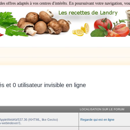
des offres adaptés à vos centres d'intérêts. En poursuivant votre navigation, vous
és et 0 utilisateur invisible en ligne
LOCALISATION SUR LE FORUM
) AppleWebKit/537.36 (KHTML, like Gecko)
Regarde qui est en ligne
a-webindexer/1.