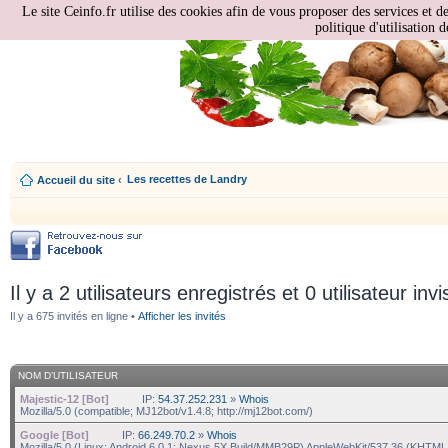
Le site Ceinfo.fr utilise des cookies afin de vous proposer des services et d
politique d'utilisation d
Les recettes de Landry
Accueil du site
‹
Il y a 2 utilisateurs enregistrés et 0 utilisateur invi
Il y a 675 invités en ligne •
Afficher les invités
NOM D’UTILISATEUR
Majestic-12 [Bot]
IP:
54.37.252.231
»
Whois
Mozilla/5.0 (compatible; MJ12bot/v1.4.8; http://mj12bot.com/)
Google [Bot]
IP:
66.249.70.2
»
Whois
Mozilla/5.0 (Linux; Android 6.0.1; Nexus 5X Build/MMB29P) AppleWebKit/537.36 (KHTML,