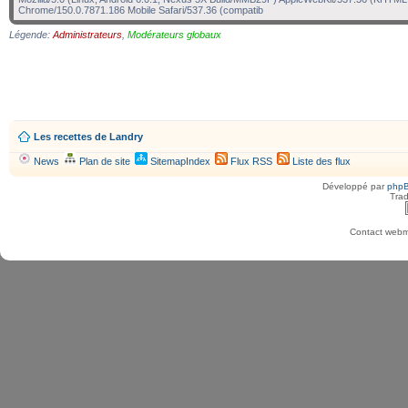
Chrome/150.0.7871.186 Mobile Safari/537.36 (compatib
Légende:
Administrateurs
,
Modérateurs globaux
Les recettes de Landry
News
Plan de site
SitemapIndex
Flux RSS
Liste des flux
Développé par
php
Trad
Contact webma