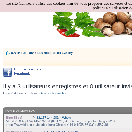
Le site Ceinfo.fr utilise des cookies afin de vous proposer des services et d
politique d'utilisation d
Les recettes de Landry
Accueil du site
‹
Il y a 3 utilisateurs enregistrés et 0 utilisateur invi
Il y a 794 invités en ligne •
Afficher les invités
NOM D’UTILISATEUR
Bing [Bot]
IP:
52.167.144.201
»
Whois
Mozilla/5.0 AppleWebKit/537.36 (KHTML, like Gecko; compatible; bingbot/2.0;
+http://www.bing.com/bingbot.htm) Chrome/116.0.1938.76 Safari/537.36
Majestic-12 [Bot]
IP:
51.68.234.131
»
Whois