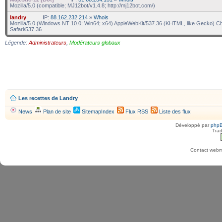
Mozilla/5.0 (compatible; MJ12bot/v1.4.8; http://mj12bot.com/)
landry
IP:
88.162.232.214
»
Whois
Mozilla/5.0 (Windows NT 10.0; Win64; x64) AppleWebKit/537.36 (KHTML, like Gecko) C
Safari/537.36
Légende:
Administrateurs
,
Modérateurs globaux
Les recettes de Landry
News
Plan de site
SitemapIndex
Flux RSS
Liste des flux
Développé par
php
Trad
Contact webma