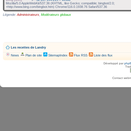
Mozilla/5.0 AppleWebKit/537.36 (KHTML, like Gecko; compatible; bingbot/2.0;
+http://www.bing.com/bingbot.htm) Chrome/116.0.1938.76 Safari/537.36
Légende:
Administrateurs
,
Modérateurs globaux
Les recettes de Landry
News
Plan de site
SitemapIndex
Flux RSS
Liste des flux
Développé par
php
Trad
Contact webma