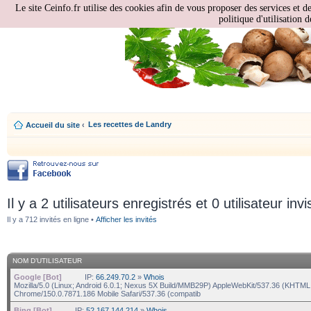
Le site Ceinfo.fr utilise des cookies afin de vous proposer des services et d
politique d'utilisation d
Les recettes de Landry
Accueil du site
‹
Il y a 2 utilisateurs enregistrés et 0 utilisateur invi
Il y a 712 invités en ligne •
Afficher les invités
NOM D’UTILISATEUR
Google [Bot]
IP:
66.249.70.2
»
Whois
Mozilla/5.0 (Linux; Android 6.0.1; Nexus 5X Build/MMB29P) AppleWebKit/537.36 (KHTML,
Chrome/150.0.7871.186 Mobile Safari/537.36 (compatib
Bing [Bot]
IP:
52.167.144.214
»
Whois