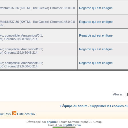
eWebKit/537.36 (KHTML, like Gecko) Chrome/133.0.0.0
Regarde qui est en ligne
eWebKit/537.36 (KHTML, like Gecko) Chrome/145.0.0.0
Regarde qui est en ligne
+ht
ko; compatible; Amazonbot/0.1;
Regarde qui est en ligne
ot) Chrome/119.0.6045.214
ko; compatible; Amazonbot/0.1;
Regarde qui est en ligne
ot) Chrome/119.0.6045.214
ko; compatible; Amazonbot/0.1;
Regarde qui est en ligne
ot) Chrome/119.0.6045.214
Aller à:
L’équipe du forum
•
Supprimer les cookies d
lux RSS
Liste des flux
Développé par
phpBB
® Forum Software © phpBB Group
Traduit par
phpBB-fr.com