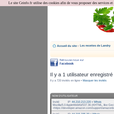
Le site Ceinfo.fr utilise des cookies afin de vous proposer des services et 
Les recettes de Landry
Accueil du site
‹
Il y a 1 utilisateur enregistré
Il y a 720 invités en ligne •
Masquer les invités
NOM D’UTILISATEUR
Invité
IP:
44.210.213.220
»
Whois
Mozilla/5.0 AppleWebKit/537.36 (KHTML, like Gec
+https://developer.amazon.com/support/amazonb
Invité
IP:
44.215.235.20
»
Whois