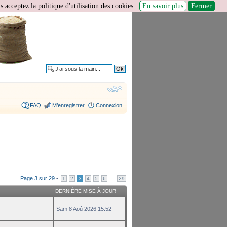
 acceptez la politique d'utilisation des cookies.
En savoir plus
Fermer
Recherche avancée
FAQ
M’enregistrer
Connexion
Page
3
sur
29
•
...
1
2
3
4
5
6
29
DERNIÈRE MISE À JOUR
Sam 8 Aoû 2026 15:52