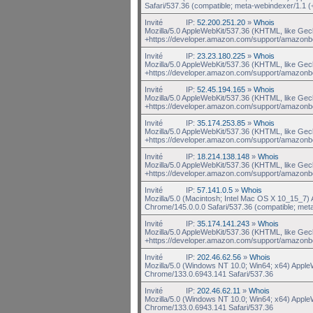
Safari/537.36 (compatible; meta-webindexer/1.1 (
Invité
IP:
52.200.251.20
»
Whois
Mozilla/5.0 AppleWebKit/537.36 (KHTML, like Gec
+https://developer.amazon.com/support/amazonb
Invité
IP:
23.23.180.225
»
Whois
Mozilla/5.0 AppleWebKit/537.36 (KHTML, like Gec
+https://developer.amazon.com/support/amazonb
Invité
IP:
52.45.194.165
»
Whois
Mozilla/5.0 AppleWebKit/537.36 (KHTML, like Gec
+https://developer.amazon.com/support/amazonb
Invité
IP:
35.174.253.85
»
Whois
Mozilla/5.0 AppleWebKit/537.36 (KHTML, like Gec
+https://developer.amazon.com/support/amazonb
Invité
IP:
18.214.138.148
»
Whois
Mozilla/5.0 AppleWebKit/537.36 (KHTML, like Gec
+https://developer.amazon.com/support/amazonb
Invité
IP:
57.141.0.5
»
Whois
Mozilla/5.0 (Macintosh; Intel Mac OS X 10_15_7
Chrome/145.0.0.0 Safari/537.36 (compatible; met
Invité
IP:
35.174.141.243
»
Whois
Mozilla/5.0 AppleWebKit/537.36 (KHTML, like Gec
+https://developer.amazon.com/support/amazonb
Invité
IP:
202.46.62.56
»
Whois
Mozilla/5.0 (Windows NT 10.0; Win64; x64) Appl
Chrome/133.0.6943.141 Safari/537.36
Invité
IP:
202.46.62.11
»
Whois
Mozilla/5.0 (Windows NT 10.0; Win64; x64) Appl
Chrome/133.0.6943.141 Safari/537.36