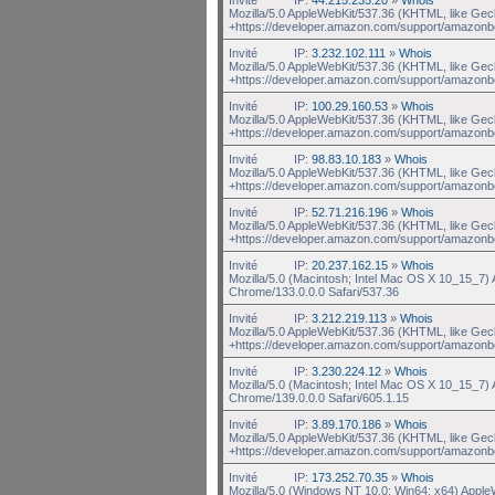
Mozilla/5.0 AppleWebKit/537.36 (KHTML, like Gec
+https://developer.amazon.com/support/amazonb
Invité
IP:
3.232.102.111
»
Whois
Mozilla/5.0 AppleWebKit/537.36 (KHTML, like Gec
+https://developer.amazon.com/support/amazonb
Invité
IP:
100.29.160.53
»
Whois
Mozilla/5.0 AppleWebKit/537.36 (KHTML, like Gec
+https://developer.amazon.com/support/amazonb
Invité
IP:
98.83.10.183
»
Whois
Mozilla/5.0 AppleWebKit/537.36 (KHTML, like Gec
+https://developer.amazon.com/support/amazonb
Invité
IP:
52.71.216.196
»
Whois
Mozilla/5.0 AppleWebKit/537.36 (KHTML, like Gec
+https://developer.amazon.com/support/amazonb
Invité
IP:
20.237.162.15
»
Whois
Mozilla/5.0 (Macintosh; Intel Mac OS X 10_15_7
Chrome/133.0.0.0 Safari/537.36
Invité
IP:
3.212.219.113
»
Whois
Mozilla/5.0 AppleWebKit/537.36 (KHTML, like Gec
+https://developer.amazon.com/support/amazonb
Invité
IP:
3.230.224.12
»
Whois
Mozilla/5.0 (Macintosh; Intel Mac OS X 10_15_7)
Chrome/139.0.0.0 Safari/605.1.15
Invité
IP:
3.89.170.186
»
Whois
Mozilla/5.0 AppleWebKit/537.36 (KHTML, like Gec
+https://developer.amazon.com/support/amazonb
Invité
IP:
173.252.70.35
»
Whois
Mozilla/5.0 (Windows NT 10.0; Win64; x64) Appl