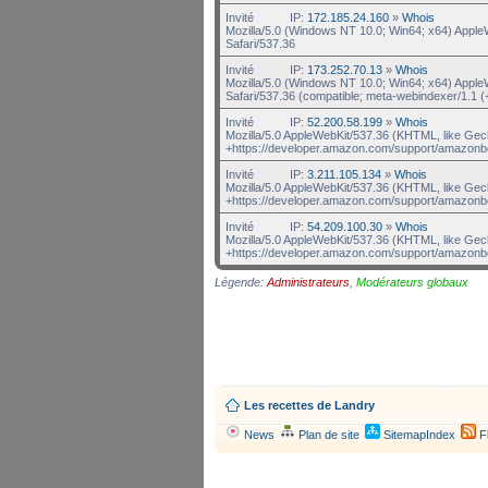
Invité
IP:
172.185.24.160
»
Whois
Mozilla/5.0 (Windows NT 10.0; Win64; x64) Appl
Safari/537.36
Invité
IP:
173.252.70.13
»
Whois
Mozilla/5.0 (Windows NT 10.0; Win64; x64) Appl
Safari/537.36 (compatible; meta-webindexer/1.1 (
Invité
IP:
52.200.58.199
»
Whois
Mozilla/5.0 AppleWebKit/537.36 (KHTML, like Gec
+https://developer.amazon.com/support/amazonb
Invité
IP:
3.211.105.134
»
Whois
Mozilla/5.0 AppleWebKit/537.36 (KHTML, like Gec
+https://developer.amazon.com/support/amazonb
Invité
IP:
54.209.100.30
»
Whois
Mozilla/5.0 AppleWebKit/537.36 (KHTML, like Gec
+https://developer.amazon.com/support/amazonb
Légende:
Administrateurs
,
Modérateurs globaux
Les recettes de Landry
News
Plan de site
SitemapIndex
F