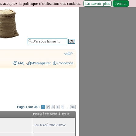
 acceptez la politique d'utilisation des cookies.
En savoir plus
Fermer
Recherche avancée
FAQ
M’enregistrer
Connexion
Page
1
sur
34
•
...
1
2
3
4
5
34
DERNIÈRE MISE À JOUR
Jeu 6 Aoû 2026 20:52