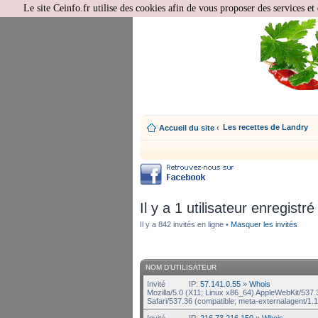
Le site Ceinfo.fr utilise des cookies afin de vous proposer des services et 
Les recettes de Landry
Accueil du site
‹
Il y a 1 utilisateur enregistré
Il y a 842 invités en ligne •
Masquer les invités
NOM D’UTILISATEUR
Invité
IP:
57.141.0.55
»
Whois
Mozilla/5.0 (X11; Linux x86_64) AppleWebKit/537
Safari/537.36 (compatible; meta-externalagent/1.1 
Invité
IP:
216.73.216.150
»
Whois