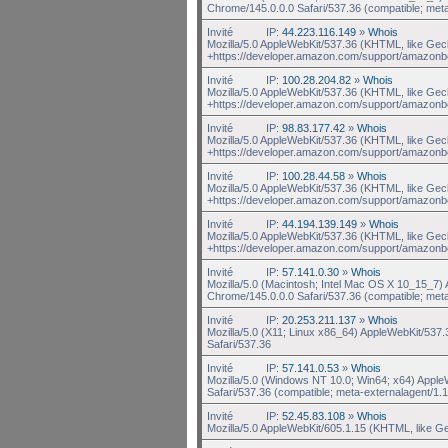
Chrome/145.0.0.0 Safari/537.36 (compatible; met
Invité
IP:
44.223.116.149
»
Whois
Mozilla/5.0 AppleWebKit/537.36 (KHTML, like Gec
+https://developer.amazon.com/support/amazonb
Invité
IP:
100.28.204.82
»
Whois
Mozilla/5.0 AppleWebKit/537.36 (KHTML, like Gec
+https://developer.amazon.com/support/amazonb
Invité
IP:
98.83.177.42
»
Whois
Mozilla/5.0 AppleWebKit/537.36 (KHTML, like Gec
+https://developer.amazon.com/support/amazonb
Invité
IP:
100.28.44.58
»
Whois
Mozilla/5.0 AppleWebKit/537.36 (KHTML, like Gec
+https://developer.amazon.com/support/amazonb
Invité
IP:
44.194.139.149
»
Whois
Mozilla/5.0 AppleWebKit/537.36 (KHTML, like Gec
+https://developer.amazon.com/support/amazonb
Invité
IP:
57.141.0.30
»
Whois
Mozilla/5.0 (Macintosh; Intel Mac OS X 10_15_7
Chrome/145.0.0.0 Safari/537.36 (compatible; met
Invité
IP:
20.253.211.137
»
Whois
Mozilla/5.0 (X11; Linux x86_64) AppleWebKit/537
Safari/537.36
Invité
IP:
57.141.0.53
»
Whois
Mozilla/5.0 (Windows NT 10.0; Win64; x64) Appl
Safari/537.36 (compatible; meta-externalagent/1.1
Invité
IP:
52.45.83.108
»
Whois
Mozilla/5.0 AppleWebKit/605.1.15 (KHTML, like G