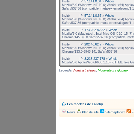
Invité
IP:
57.141.0.34
»
Whois
Mozilla/5.0 (Windows NT 10.0; Win64; x64) Appl
Safari/537.36 (compatible; meta-externalagent/1.1
Invité
IP:
57.141.0.67
»
Whois
Mozilla/5.0 (Windows NT 10.0; Win64; x64) Appl
Safari/537.36 (compatible; meta-externalagent/1.1
Invité
IP:
173.252.82.32
»
Whois
Mozilla/5.0 (Macintosh; Intel Mac OS X 10_15_7
Chrome/145.0.0.0 Safari/537.36 (compatible; met
Invité
IP:
202.46.62.7
»
Whois
Mozilla/5.0 (Windows NT 10.0; Win64; x64) Appl
Chrome/133.0.6943.141 Safari/537.36
Invité
IP:
3.215.237.178
»
Whois
Mozilla/5.0 AppleWebKit/605.1.15 (KHTML, like G
Légende:
Administrateurs
,
Modérateurs globaux
Les recettes de Landry
News
Plan de site
SitemapIndex
F