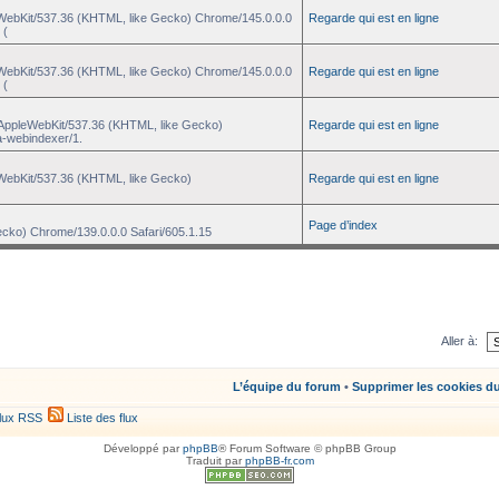
eWebKit/537.36 (KHTML, like Gecko) Chrome/145.0.0.0
Regarde qui est en ligne
 (
eWebKit/537.36 (KHTML, like Gecko) Chrome/145.0.0.0
Regarde qui est en ligne
 (
) AppleWebKit/537.36 (KHTML, like Gecko)
Regarde qui est en ligne
a-webindexer/1.
eWebKit/537.36 (KHTML, like Gecko)
Regarde qui est en ligne
Page d’index
ecko) Chrome/139.0.0.0 Safari/605.1.15
Aller à:
L’équipe du forum
•
Supprimer les cookies d
lux RSS
Liste des flux
Développé par
phpBB
® Forum Software © phpBB Group
Traduit par
phpBB-fr.com