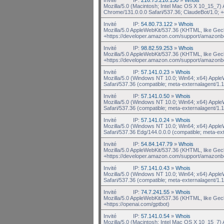
Mozilla/5.0 (Macintosh; Intel Mac OS X 10_15_7
Chrome/131.0.0.0 Safari/537.36; ClaudeBot/1.0;
Invité
IP:
54.80.73.122
»
Whois
Mozilla/5.0 AppleWebKit/537.36 (KHTML, like Gec
+https://developer.amazon.com/support/amazonb
Invité
IP:
98.82.59.253
»
Whois
Mozilla/5.0 AppleWebKit/537.36 (KHTML, like Gec
+https://developer.amazon.com/support/amazonb
Invité
IP:
57.141.0.23
»
Whois
Mozilla/5.0 (Windows NT 10.0; Win64; x64) Appl
Safari/537.36 (compatible; meta-externalagent/1.1
Invité
IP:
57.141.0.50
»
Whois
Mozilla/5.0 (Windows NT 10.0; Win64; x64) Appl
Safari/537.36 (compatible; meta-externalagent/1.1
Invité
IP:
57.141.0.24
»
Whois
Mozilla/5.0 (Windows NT 10.0; Win64; x64) Appl
Safari/537.36 Edg/144.0.0.0 (compatible; meta-ex
Invité
IP:
54.84.147.79
»
Whois
Mozilla/5.0 AppleWebKit/537.36 (KHTML, like Gec
+https://developer.amazon.com/support/amazonb
Invité
IP:
57.141.0.43
»
Whois
Mozilla/5.0 (Windows NT 10.0; Win64; x64) Appl
Safari/537.36 (compatible; meta-externalagent/1.1
Invité
IP:
74.7.241.55
»
Whois
Mozilla/5.0 AppleWebKit/537.36 (KHTML, like Gec
+https://openai.com/gptbot)
Invité
IP:
57.141.0.54
»
Whois
Mozilla/5.0 (Macintosh; Intel Mac OS X 10_15_7