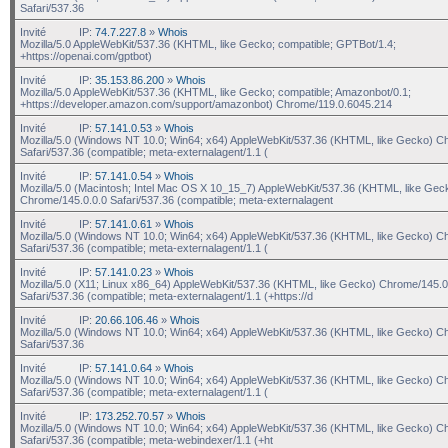
Safari/537.36
Invité
IP:
74.7.227.8
»
Whois
Mozilla/5.0 AppleWebKit/537.36 (KHTML, like Gecko; compatible; GPTBot/1.4;
+https://openai.com/gptbot)
Invité
IP:
35.153.86.200
»
Whois
Mozilla/5.0 AppleWebKit/537.36 (KHTML, like Gecko; compatible; Amazonbot/0.1;
+https://developer.amazon.com/support/amazonbot) Chrome/119.0.6045.214
Invité
IP:
57.141.0.53
»
Whois
Mozilla/5.0 (Windows NT 10.0; Win64; x64) AppleWebKit/537.36 (KHTML, like Gecko) C
Safari/537.36 (compatible; meta-externalagent/1.1 (
Invité
IP:
57.141.0.54
»
Whois
Mozilla/5.0 (Macintosh; Intel Mac OS X 10_15_7) AppleWebKit/537.36 (KHTML, like Gec
Chrome/145.0.0.0 Safari/537.36 (compatible; meta-externalagent
Invité
IP:
57.141.0.61
»
Whois
Mozilla/5.0 (Windows NT 10.0; Win64; x64) AppleWebKit/537.36 (KHTML, like Gecko) C
Safari/537.36 (compatible; meta-externalagent/1.1 (
Invité
IP:
57.141.0.23
»
Whois
Mozilla/5.0 (X11; Linux x86_64) AppleWebKit/537.36 (KHTML, like Gecko) Chrome/145.0
Safari/537.36 (compatible; meta-externalagent/1.1 (+https://d
Invité
IP:
20.66.106.46
»
Whois
Mozilla/5.0 (Windows NT 10.0; Win64; x64) AppleWebKit/537.36 (KHTML, like Gecko) C
Safari/537.36
Invité
IP:
57.141.0.64
»
Whois
Mozilla/5.0 (Windows NT 10.0; Win64; x64) AppleWebKit/537.36 (KHTML, like Gecko) C
Safari/537.36 (compatible; meta-externalagent/1.1 (
Invité
IP:
173.252.70.57
»
Whois
Mozilla/5.0 (Windows NT 10.0; Win64; x64) AppleWebKit/537.36 (KHTML, like Gecko) C
Safari/537.36 (compatible; meta-webindexer/1.1 (+ht