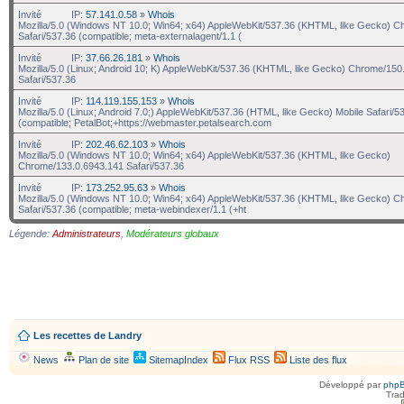
Invité
IP:
57.141.0.58
»
Whois
Mozilla/5.0 (Windows NT 10.0; Win64; x64) AppleWebKit/537.36 (KHTML, like Gecko) C
Safari/537.36 (compatible; meta-externalagent/1.1 (
Invité
IP:
37.66.26.181
»
Whois
Mozilla/5.0 (Linux; Android 10; K) AppleWebKit/537.36 (KHTML, like Gecko) Chrome/150.
Safari/537.36
Invité
IP:
114.119.155.153
»
Whois
Mozilla/5.0 (Linux; Android 7.0;) AppleWebKit/537.36 (HTML, like Gecko) Mobile Safari/5
(compatible; PetalBot;+https://webmaster.petalsearch.com
Invité
IP:
202.46.62.103
»
Whois
Mozilla/5.0 (Windows NT 10.0; Win64; x64) AppleWebKit/537.36 (KHTML, like Gecko)
Chrome/133.0.6943.141 Safari/537.36
Invité
IP:
173.252.95.63
»
Whois
Mozilla/5.0 (Windows NT 10.0; Win64; x64) AppleWebKit/537.36 (KHTML, like Gecko) C
Safari/537.36 (compatible; meta-webindexer/1.1 (+ht
Légende:
Administrateurs
,
Modérateurs globaux
Les recettes de Landry
News
Plan de site
SitemapIndex
Flux RSS
Liste des flux
Développé par
php
Trad