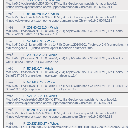
Mozilla/5.0 AppleWebKit/537.36 (KHTML, like Gecko; compatible; Amazonbot/0.1;
+https://developer.amazon.com/support/amazonbot) Chrome/119.0.6045.214
Invité
IP:
54.162.69.192
»
Whois
Mozilla/5.0 AppleWebKit/537.36 (KHTML, like Gecko; compatible; Amazonbot/0.1;
+https://developer.amazon.com/support/amazonbot) Chrome/119.0.6045.214
Invité
IP:
202.46.62.118
»
Whois
Mozilla/5.0 (Windows NT 10.0; Win64; x64) AppleWebKit/537.36 (KHTML, like Gecko)
Chrome/133.0.6943.141 Safari/537.36
Invité
IP:
57.141.0.39
»
Whois
Mozilla/5.0 (X11; Linux x86_64; rv:147.0) Gecko/20100101 Firefox/147.0 (compatible; m
externalagent/1.1 (+https://developers.facebook.com/docs/sha
Invité
IP:
202.46.62.63
»
Whois
Mozilla/5.0 (Windows NT 10.0; Win64; x64) AppleWebKit/537.36 (KHTML, like Gecko)
Chrome/133.0.6943.141 Safari/537.36
Invité
IP:
57.141.0.7
»
Whois
Mozilla/5.0 (Windows NT 10.0; Win64; x64) AppleWebKit/537.36 (KHTML, like Gecko) C
Safari/537.36 (compatible; meta-externalagent/1.1 (
Invité
IP:
57.141.0.27
»
Whois
Mozilla/5.0 (Windows NT 10.0; Win64; x64) AppleWebKit/537.36 (KHTML, like Gecko) C
Safari/537.36 (compatible; meta-externalagent/1.1 (
Invité
IP:
52.6.232.201
»
Whois
Mozilla/5.0 AppleWebKit/537.36 (KHTML, like Gecko; compatible; Amazonbot/0.1;
+https://developer.amazon.com/support/amazonbot) Chrome/119.0.6045.214
Invité
IP:
54.89.90.224
»
Whois
Mozilla/5.0 AppleWebKit/537.36 (KHTML, like Gecko; compatible; Amazonbot/0.1;
+https://developer.amazon.com/support/amazonbot) Chrome/119.0.6045.214
Invité
IP:
20.237.206.27
»
Whois
Mozilla/5.0 (X11; Linux x86_64) AppleWebKit/537.36 (KHTML, like Gecko) Chrome/133.0