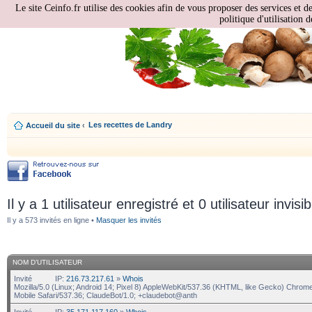
Le site Ceinfo.fr utilise des cookies afin de vous proposer des services et d
politique d'utilisation d
Les recettes de Landry
Accueil du site
‹
Il y a 1 utilisateur enregistré et 0 utilisateur invisi
Il y a 573 invités en ligne •
Masquer les invités
NOM D’UTILISATEUR
Invité
IP:
216.73.217.61
»
Whois
Mozilla/5.0 (Linux; Android 14; Pixel 8) AppleWebKit/537.36 (KHTML, like Gecko) Chrom
Mobile Safari/537.36; ClaudeBot/1.0; +claudebot@anth
Invité
IP:
35.171.117.160
»
Whois