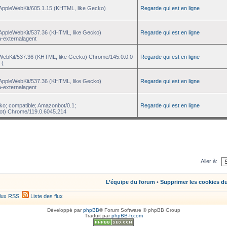
 AppleWebKit/605.1.15 (KHTML, like Gecko)
Regarde qui est en ligne
) AppleWebKit/537.36 (KHTML, like Gecko)
Regarde qui est en ligne
a-externalagent
eWebKit/537.36 (KHTML, like Gecko) Chrome/145.0.0.0
Regarde qui est en ligne
 (
) AppleWebKit/537.36 (KHTML, like Gecko)
Regarde qui est en ligne
a-externalagent
ko; compatible; Amazonbot/0.1;
Regarde qui est en ligne
ot) Chrome/119.0.6045.214
Aller à:
L’équipe du forum
•
Supprimer les cookies d
lux RSS
Liste des flux
Développé par
phpBB
® Forum Software © phpBB Group
Traduit par
phpBB-fr.com