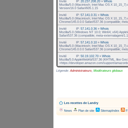
Invité
IP:
20.237.208.20
»
Whois
Mozilla/5.0 (Macintosh; Intel Mac OS X 10_15_7)
Version/16.0 Safari/605.1.15
Invité
IP:
57.141.0.31
»
Whois
Mozilla/5.0 (Macintosh; Intel Mac OS X 10_15_7
Chrome/145.0.0.0 Safari/537.36 (compatible; met
Invité
IP:
57.141.0.36
»
Whois
Mozilla/5.0 (Windows NT 10.0; Win64; x64) Appl
Safari/537.36 (compatible; meta-externalagent/1.1
Invité
IP:
57.141.0.10
»
Whois
Mozilla/5.0 (Macintosh; Intel Mac OS X 10_15_7
Chrome/145.0.0.0 Safari/537.36 (compatible; met
Invité
IP:
50.19.102.70
»
Whois
Mozilla/5.0 AppleWebKit/537.36 (KHTML, like Gec
+https://developer.amazon.com/support/amazonb
Légende:
Administrateurs
,
Modérateurs globaux
Les recettes de Landry
News
Plan de site
SitemapIndex
F