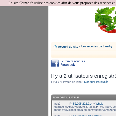
Le site Ceinfo.fr utilise des cookies afin de vous proposer des services et 
Les recettes de Landry
Accueil du site
‹
Il y a 2 utilisateurs enregistr
Il y a 771 invités en ligne •
Masquer les invités
NOM D’UTILISATEUR
Invité
IP:
52.205.222.214
»
Whois
Mozilla/5.0 AppleWebKit/537.36 (KHTML, like Gec
+https://developer.amazon.com/support/amazonb
Invité
IP:
54.225.98.148
»
Whois