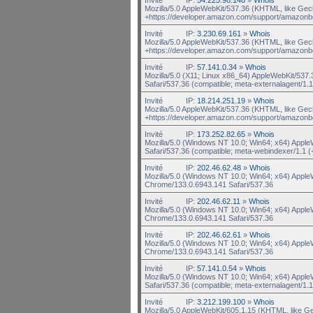
Mozilla/5.0 AppleWebKit/537.36 (KHTML, like Gec
+https://developer.amazon.com/support/amazonb
Invité
IP:
3.230.69.161
»
Whois
Mozilla/5.0 AppleWebKit/537.36 (KHTML, like Gec
+https://developer.amazon.com/support/amazonb
Invité
IP:
57.141.0.34
»
Whois
Mozilla/5.0 (X11; Linux x86_64) AppleWebKit/537
Safari/537.36 (compatible; meta-externalagent/1.1 
Invité
IP:
18.214.251.19
»
Whois
Mozilla/5.0 AppleWebKit/537.36 (KHTML, like Gec
+https://developer.amazon.com/support/amazonb
Invité
IP:
173.252.82.65
»
Whois
Mozilla/5.0 (Windows NT 10.0; Win64; x64) Appl
Safari/537.36 (compatible; meta-webindexer/1.1 (
Invité
IP:
202.46.62.48
»
Whois
Mozilla/5.0 (Windows NT 10.0; Win64; x64) Appl
Chrome/133.0.6943.141 Safari/537.36
Invité
IP:
202.46.62.11
»
Whois
Mozilla/5.0 (Windows NT 10.0; Win64; x64) Appl
Chrome/133.0.6943.141 Safari/537.36
Invité
IP:
202.46.62.61
»
Whois
Mozilla/5.0 (Windows NT 10.0; Win64; x64) Appl
Chrome/133.0.6943.141 Safari/537.36
Invité
IP:
57.141.0.54
»
Whois
Mozilla/5.0 (Windows NT 10.0; Win64; x64) Appl
Safari/537.36 (compatible; meta-externalagent/1.1
Invité
IP:
3.212.199.100
»
Whois
Mozilla/5.0 AppleWebKit/605.1.15 (KHTML, like G