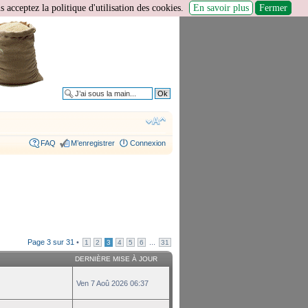
 acceptez la politique d'utilisation des cookies.
En savoir plus
Fermer
Recherche avancée
FAQ
M’enregistrer
Connexion
Page
3
sur
31
•
...
1
2
3
4
5
6
31
DERNIÈRE MISE À JOUR
Ven 7 Aoû 2026 06:37