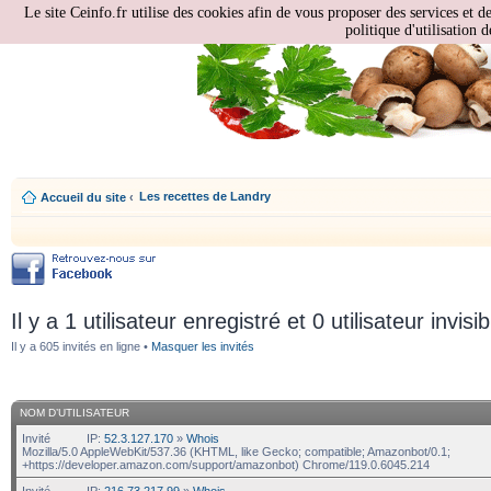
Le site Ceinfo.fr utilise des cookies afin de vous proposer des services et d
politique d'utilisation d
Les recettes de Landry
Accueil du site
‹
Il y a 1 utilisateur enregistré et 0 utilisateur invisi
Il y a 605 invités en ligne •
Masquer les invités
NOM D’UTILISATEUR
Invité
IP:
52.3.127.170
»
Whois
Mozilla/5.0 AppleWebKit/537.36 (KHTML, like Gecko; compatible; Amazonbot/0.1;
+https://developer.amazon.com/support/amazonbot) Chrome/119.0.6045.214
Invité
IP:
216.73.217.99
»
Whois