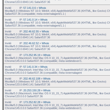
Chrome/133.0.6943.141 Safari/537.36
Invité
IP:
57.141.0.6
»
Whois
Mozilla/5.0 (Windows NT 10.0; Win64; x64) AppleWebKit/537.36 (KHTML, like Gecko) C
Safari/537.36 (compatible; meta-externalagent/1.1 (
Invité
IP:
57.141.0.14
»
Whois
Mozilla/5.0 (Windows NT 10.0; Win64; x64) AppleWebKit/537.36 (KHTML, like Gecko) C
Safari/537.36 (compatible; meta-externalagent/1.1 (
Invité
IP:
202.46.62.55
»
Whois
Mozilla/5.0 (Windows NT 10.0; Win64; x64) AppleWebKit/537.36 (KHTML, like Gecko)
Chrome/133.0.6943.141 Safari/537.36
Invité
IP:
202.46.62.52
»
Whois
Mozilla/5.0 (Windows NT 10.0; Win64; x64) AppleWebKit/537.36 (KHTML, like Gecko)
Chrome/133.0.6943.141 Safari/537.36
Invité
IP:
173.252.95.19
»
Whois
Mozilla/5.0 (Macintosh; Intel Mac OS X 10_15_7) AppleWebKit/537.36 (KHTML, like Gec
Chrome/145.0.0.0 Safari/537.36 (compatible; meta-webindexer/1.
Invité
IP:
57.141.0.34
»
Whois
Mozilla/5.0 (Macintosh; Intel Mac OS X 10_15_7) AppleWebKit/537.36 (KHTML, like Gec
Chrome/145.0.0.0 Safari/537.36 (compatible; meta-externalagent
Invité
IP:
202.46.62.108
»
Whois
Mozilla/5.0 (Windows NT 10.0; Win64; x64) AppleWebKit/537.36 (KHTML, like Gecko)
Chrome/133.0.6943.141 Safari/537.36
Invité
IP:
20.253.150.28
»
Whois
Mozilla/5.0 (Macintosh; Intel Mac OS X 10_15_7) AppleWebKit/537.36 (KHTML, like Gec
Chrome/133.0.0.0 Safari/537.36
Invité
IP:
173.252.82.28
»
Whois
Mozilla/5.0 (Macintosh; Intel Mac OS X 10_15_7) AppleWebKit/537.36 (KHTML, like Gec
Chrome/145.0.0.0 Safari/537.36 (compatible; meta-webindexer/1.