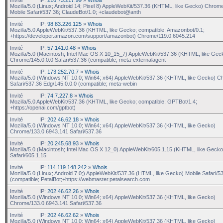
Mozilla/5.0 (Linux; Android 14; Pixel 8) AppleWebKit/537.36 (KHTML, like Gecko) Chrom
Mobile Safari/537.36; ClaudeBot/1.0; +claudebot@anth
Invité
IP:
98.83.226.125
»
Whois
Mozilla/5.0 AppleWebKit/537.36 (KHTML, like Gecko; compatible; Amazonbot/0.1;
+https://developer.amazon.com/support/amazonbot) Chrome/119.0.6045.214
Invité
IP:
57.141.0.48
»
Whois
Mozilla/5.0 (Macintosh; Intel Mac OS X 10_15_7) AppleWebKit/537.36 (KHTML, like Gec
Chrome/145.0.0.0 Safari/537.36 (compatible; meta-externalagent
Invité
IP:
173.252.70.7
»
Whois
Mozilla/5.0 (Windows NT 10.0; Win64; x64) AppleWebKit/537.36 (KHTML, like Gecko) C
Safari/537.36 Edg/145.0.0.0 (compatible; meta-webin
Invité
IP:
74.7.227.8
»
Whois
Mozilla/5.0 AppleWebKit/537.36 (KHTML, like Gecko; compatible; GPTBot/1.4;
+https://openai.com/gptbot)
Invité
IP:
202.46.62.18
»
Whois
Mozilla/5.0 (Windows NT 10.0; Win64; x64) AppleWebKit/537.36 (KHTML, like Gecko)
Chrome/133.0.6943.141 Safari/537.36
Invité
IP:
20.245.68.93
»
Whois
Mozilla/5.0 (Macintosh; Intel Mac OS X 12_0) AppleWebKit/605.1.15 (KHTML, like Gecko
Safari/605.1.15
Invité
IP:
114.119.148.242
»
Whois
Mozilla/5.0 (Linux; Android 7.0;) AppleWebKit/537.36 (HTML, like Gecko) Mobile Safari/5
(compatible; PetalBot;+https://webmaster.petalsearch.com
Invité
IP:
202.46.62.26
»
Whois
Mozilla/5.0 (Windows NT 10.0; Win64; x64) AppleWebKit/537.36 (KHTML, like Gecko)
Chrome/133.0.6943.141 Safari/537.36
Invité
IP:
202.46.62.62
»
Whois
Mozilla/5.0 (Windows NT 10.0; Win64; x64) AppleWebKit/537.36 (KHTML, like Gecko)