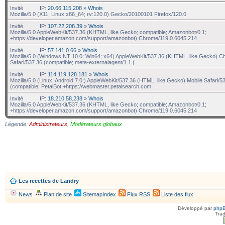
Invité
IP:
20.66.115.208
»
Whois
Mozilla/5.0 (X11; Linux x86_64; rv:120.0) Gecko/20100101 Firefox/120.0
Invité
IP:
107.22.208.39
»
Whois
Mozilla/5.0 AppleWebKit/537.36 (KHTML, like Gecko; compatible; Amazonbot/0.1;
+https://developer.amazon.com/support/amazonbot) Chrome/119.0.6045.214
Invité
IP:
57.141.0.66
»
Whois
Mozilla/5.0 (Windows NT 10.0; Win64; x64) AppleWebKit/537.36 (KHTML, like Gecko) C
Safari/537.36 (compatible; meta-externalagent/1.1 (
Invité
IP:
114.119.128.181
»
Whois
Mozilla/5.0 (Linux; Android 7.0;) AppleWebKit/537.36 (HTML, like Gecko) Mobile Safari/5
(compatible; PetalBot;+https://webmaster.petalsearch.com
Invité
IP:
18.210.58.238
»
Whois
Mozilla/5.0 AppleWebKit/537.36 (KHTML, like Gecko; compatible; Amazonbot/0.1;
+https://developer.amazon.com/support/amazonbot) Chrome/119.0.6045.214
Légende:
Administrateurs
,
Modérateurs globaux
Les recettes de Landry
News
Plan de site
SitemapIndex
Flux RSS
Liste des flux
Développé par
php
Trad