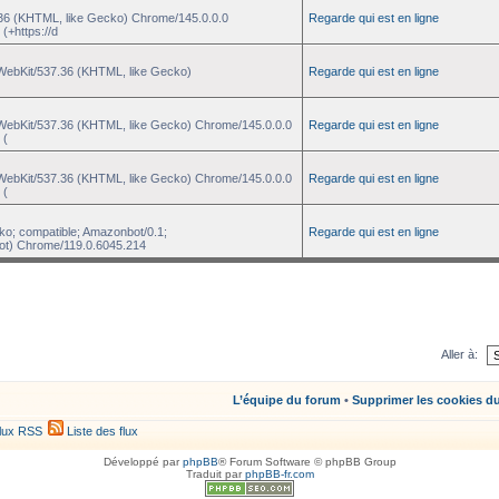
.36 (KHTML, like Gecko) Chrome/145.0.0.0
Regarde qui est en ligne
(+https://d
eWebKit/537.36 (KHTML, like Gecko)
Regarde qui est en ligne
eWebKit/537.36 (KHTML, like Gecko) Chrome/145.0.0.0
Regarde qui est en ligne
 (
eWebKit/537.36 (KHTML, like Gecko) Chrome/145.0.0.0
Regarde qui est en ligne
 (
ko; compatible; Amazonbot/0.1;
Regarde qui est en ligne
ot) Chrome/119.0.6045.214
Aller à:
L’équipe du forum
•
Supprimer les cookies d
lux RSS
Liste des flux
Développé par
phpBB
® Forum Software © phpBB Group
Traduit par
phpBB-fr.com