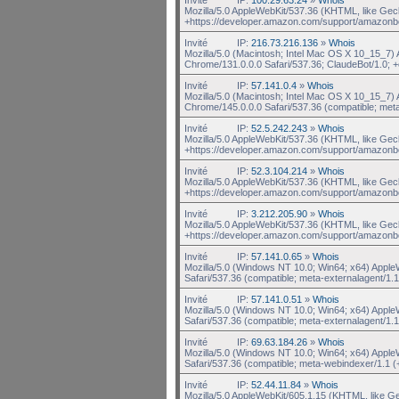
Mozilla/5.0 AppleWebKit/537.36 (KHTML, like Gec
+https://developer.amazon.com/support/amazonb
Invité
IP:
216.73.216.136
»
Whois
Mozilla/5.0 (Macintosh; Intel Mac OS X 10_15_7
Chrome/131.0.0.0 Safari/537.36; ClaudeBot/1.0;
Invité
IP:
57.141.0.4
»
Whois
Mozilla/5.0 (Macintosh; Intel Mac OS X 10_15_7
Chrome/145.0.0.0 Safari/537.36 (compatible; met
Invité
IP:
52.5.242.243
»
Whois
Mozilla/5.0 AppleWebKit/537.36 (KHTML, like Gec
+https://developer.amazon.com/support/amazonb
Invité
IP:
52.3.104.214
»
Whois
Mozilla/5.0 AppleWebKit/537.36 (KHTML, like Gec
+https://developer.amazon.com/support/amazonb
Invité
IP:
3.212.205.90
»
Whois
Mozilla/5.0 AppleWebKit/537.36 (KHTML, like Gec
+https://developer.amazon.com/support/amazonb
Invité
IP:
57.141.0.65
»
Whois
Mozilla/5.0 (Windows NT 10.0; Win64; x64) Appl
Safari/537.36 (compatible; meta-externalagent/1.1
Invité
IP:
57.141.0.51
»
Whois
Mozilla/5.0 (Windows NT 10.0; Win64; x64) Appl
Safari/537.36 (compatible; meta-externalagent/1.1
Invité
IP:
69.63.184.26
»
Whois
Mozilla/5.0 (Windows NT 10.0; Win64; x64) Appl
Safari/537.36 (compatible; meta-webindexer/1.1 (
Invité
IP:
52.44.11.84
»
Whois
Mozilla/5.0 AppleWebKit/605.1.15 (KHTML, like G