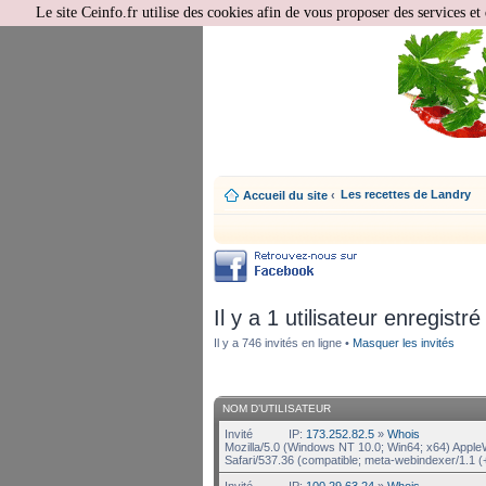
Le site Ceinfo.fr utilise des cookies afin de vous proposer des services et 
Les recettes de Landry
Accueil du site
‹
Il y a 1 utilisateur enregistré
Il y a 746 invités en ligne •
Masquer les invités
NOM D’UTILISATEUR
Invité
IP:
173.252.82.5
»
Whois
Mozilla/5.0 (Windows NT 10.0; Win64; x64) Appl
Safari/537.36 (compatible; meta-webindexer/1.1 (
Invité
IP:
100.29.63.24
»
Whois