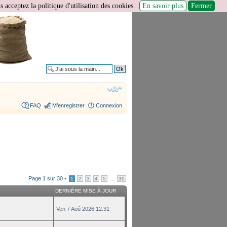
 acceptez la politique d'utilisation des cookies.
En savoir plus
Fermer
Recherche avancée
FAQ
M’enregistrer
Connexion
Page
1
sur
30
•
...
1
2
3
4
5
30
DERNIÈRE MISE À JOUR
Ven 7 Aoû 2026 12:31