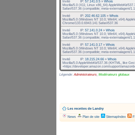
Invité
IP:
57.141.0.5
»
Whois
Mozilla/5.0 (X11; Linux x86_64) AppleWebKit/537
Safari/537.36 (compatible; meta-externalagent/1.1 
Invité
IP:
202.46.62.105
»
Whois
Mozilla/5.0 (Windows NT 10.0; Win64; x64) Appl
Chrome/133.0.6943.141 Safari/537.36
Invité
IP:
57.141.0.24
»
Whois
Mozilla/5.0 (Windows NT 10.0; Win64; x64) Appl
Safari/537.36 (compatible; meta-externalagent/1.1
Invité
IP:
57.141.0.17
»
Whois
Mozilla/5.0 (Windows NT 10.0; Win64; x64) Appl
Safari/537.36 (compatible; meta-externalagent/1.1
Invité
IP:
18.215.24.66
»
Whois
Mozilla/5.0 AppleWebKit/537.36 (KHTML, like Gec
+https://developer.amazon.com/support/amazonb
Légende:
Administrateurs
,
Modérateurs globaux
Les recettes de Landry
News
Plan de site
SitemapIndex
F