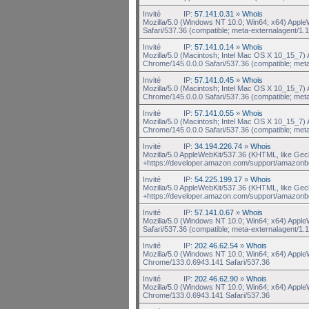
Invité
IP:
57.141.0.31
»
Whois
Mozilla/5.0 (Windows NT 10.0; Win64; x64) Appl
Safari/537.36 (compatible; meta-externalagent/1.1
Invité
IP:
57.141.0.14
»
Whois
Mozilla/5.0 (Macintosh; Intel Mac OS X 10_15_7
Chrome/145.0.0.0 Safari/537.36 (compatible; met
Invité
IP:
57.141.0.45
»
Whois
Mozilla/5.0 (Macintosh; Intel Mac OS X 10_15_7
Chrome/145.0.0.0 Safari/537.36 (compatible; met
Invité
IP:
57.141.0.55
»
Whois
Mozilla/5.0 (Macintosh; Intel Mac OS X 10_15_7
Chrome/145.0.0.0 Safari/537.36 (compatible; met
Invité
IP:
34.194.226.74
»
Whois
Mozilla/5.0 AppleWebKit/537.36 (KHTML, like Gec
+https://developer.amazon.com/support/amazonb
Invité
IP:
54.225.199.17
»
Whois
Mozilla/5.0 AppleWebKit/537.36 (KHTML, like Gec
+https://developer.amazon.com/support/amazonb
Invité
IP:
57.141.0.67
»
Whois
Mozilla/5.0 (Windows NT 10.0; Win64; x64) Appl
Safari/537.36 (compatible; meta-externalagent/1.1
Invité
IP:
202.46.62.54
»
Whois
Mozilla/5.0 (Windows NT 10.0; Win64; x64) Appl
Chrome/133.0.6943.141 Safari/537.36
Invité
IP:
202.46.62.90
»
Whois
Mozilla/5.0 (Windows NT 10.0; Win64; x64) Appl
Chrome/133.0.6943.141 Safari/537.36