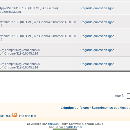
) AppleWebKit/537.36 (KHTML, like Gecko)
Regarde qui est en ligne
a-externalagent
eWebKit/537.36 (KHTML, like Gecko) Chrome/145.0.0.0
Regarde qui est en ligne
 (
eWebKit/537.36 (KHTML, like Gecko) Chrome/145.0.0.0
Regarde qui est en ligne
 (
ko; compatible; Amazonbot/0.1;
Regarde qui est en ligne
ot) Chrome/119.0.6045.214
ko; compatible; Amazonbot/0.1;
Regarde qui est en ligne
ot) Chrome/119.0.6045.214
Aller à:
L’équipe du forum
•
Supprimer les cookies d
lux RSS
Liste des flux
Développé par
phpBB
® Forum Software © phpBB Group
Traduit par
phpBB-fr.com