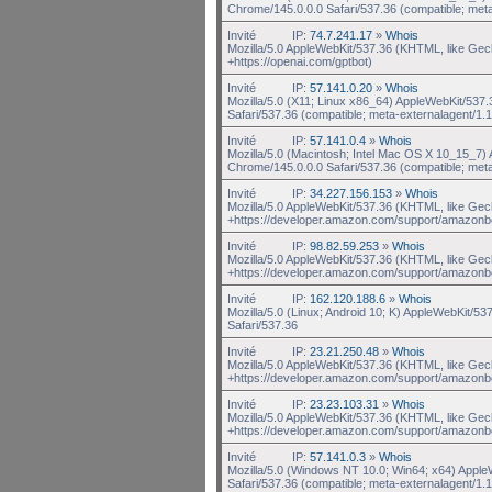
Chrome/145.0.0.0 Safari/537.36 (compatible; met
Invité
IP:
74.7.241.17
»
Whois
Mozilla/5.0 AppleWebKit/537.36 (KHTML, like Gec
+https://openai.com/gptbot)
Invité
IP:
57.141.0.20
»
Whois
Mozilla/5.0 (X11; Linux x86_64) AppleWebKit/537
Safari/537.36 (compatible; meta-externalagent/1.1 
Invité
IP:
57.141.0.4
»
Whois
Mozilla/5.0 (Macintosh; Intel Mac OS X 10_15_7
Chrome/145.0.0.0 Safari/537.36 (compatible; met
Invité
IP:
34.227.156.153
»
Whois
Mozilla/5.0 AppleWebKit/537.36 (KHTML, like Gec
+https://developer.amazon.com/support/amazonb
Invité
IP:
98.82.59.253
»
Whois
Mozilla/5.0 AppleWebKit/537.36 (KHTML, like Gec
+https://developer.amazon.com/support/amazonb
Invité
IP:
162.120.188.6
»
Whois
Mozilla/5.0 (Linux; Android 10; K) AppleWebKit/5
Safari/537.36
Invité
IP:
23.21.250.48
»
Whois
Mozilla/5.0 AppleWebKit/537.36 (KHTML, like Gec
+https://developer.amazon.com/support/amazonb
Invité
IP:
23.23.103.31
»
Whois
Mozilla/5.0 AppleWebKit/537.36 (KHTML, like Gec
+https://developer.amazon.com/support/amazonb
Invité
IP:
57.141.0.3
»
Whois
Mozilla/5.0 (Windows NT 10.0; Win64; x64) Appl
Safari/537.36 (compatible; meta-externalagent/1.1