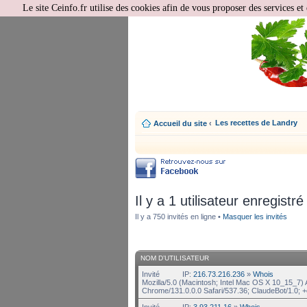
Le site Ceinfo.fr utilise des cookies afin de vous proposer des services et 
Les recettes de Landry
Accueil du site
‹
Il y a 1 utilisateur enregistré
Il y a 750 invités en ligne •
Masquer les invités
NOM D’UTILISATEUR
Invité
IP:
216.73.216.236
»
Whois
Mozilla/5.0 (Macintosh; Intel Mac OS X 10_15_7
Chrome/131.0.0.0 Safari/537.36; ClaudeBot/1.0;
Invité
IP:
3.93.211.16
»
Whois