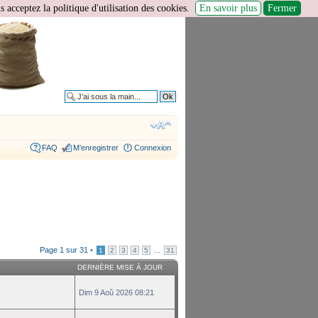
 acceptez la politique d'utilisation des cookies.
En savoir plus
Fermer
Recherche avancée
FAQ
M’enregistrer
Connexion
Page
1
sur
31
•
...
1
2
3
4
5
31
DERNIÈRE MISE À JOUR
Dim 9 Aoû 2026 08:21