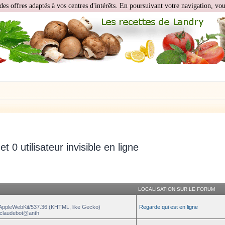
des offres adaptés à vos centres d'intérêts. En poursuivant votre navigation, vous
 et 0 utilisateur invisible en ligne
LOCALISATION SUR LE FORUM
) AppleWebKit/537.36 (KHTML, like Gecko)
Regarde qui est en ligne
 +claudebot@anth