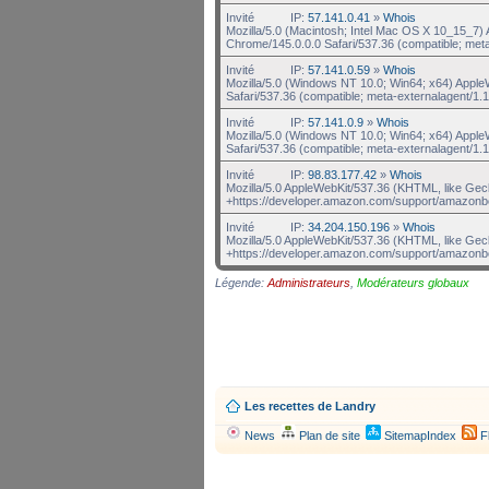
Invité
IP:
57.141.0.41
»
Whois
Mozilla/5.0 (Macintosh; Intel Mac OS X 10_15_7
Chrome/145.0.0.0 Safari/537.36 (compatible; met
Invité
IP:
57.141.0.59
»
Whois
Mozilla/5.0 (Windows NT 10.0; Win64; x64) Appl
Safari/537.36 (compatible; meta-externalagent/1.1
Invité
IP:
57.141.0.9
»
Whois
Mozilla/5.0 (Windows NT 10.0; Win64; x64) Appl
Safari/537.36 (compatible; meta-externalagent/1.1
Invité
IP:
98.83.177.42
»
Whois
Mozilla/5.0 AppleWebKit/537.36 (KHTML, like Gec
+https://developer.amazon.com/support/amazonb
Invité
IP:
34.204.150.196
»
Whois
Mozilla/5.0 AppleWebKit/537.36 (KHTML, like Gec
+https://developer.amazon.com/support/amazonb
Légende:
Administrateurs
,
Modérateurs globaux
Les recettes de Landry
News
Plan de site
SitemapIndex
F