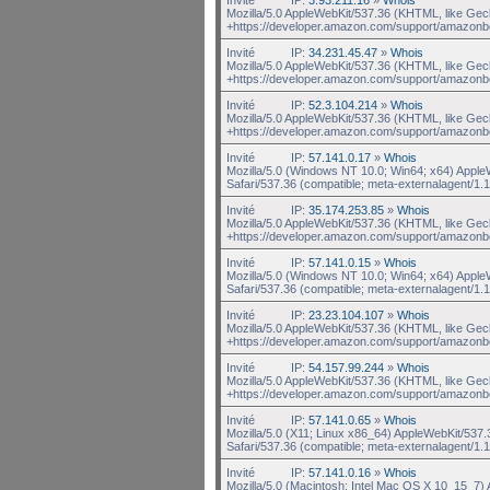
Mozilla/5.0 AppleWebKit/537.36 (KHTML, like Gec
+https://developer.amazon.com/support/amazonb
Invité
IP:
34.231.45.47
»
Whois
Mozilla/5.0 AppleWebKit/537.36 (KHTML, like Gec
+https://developer.amazon.com/support/amazonb
Invité
IP:
52.3.104.214
»
Whois
Mozilla/5.0 AppleWebKit/537.36 (KHTML, like Gec
+https://developer.amazon.com/support/amazonb
Invité
IP:
57.141.0.17
»
Whois
Mozilla/5.0 (Windows NT 10.0; Win64; x64) Appl
Safari/537.36 (compatible; meta-externalagent/1.1
Invité
IP:
35.174.253.85
»
Whois
Mozilla/5.0 AppleWebKit/537.36 (KHTML, like Gec
+https://developer.amazon.com/support/amazonb
Invité
IP:
57.141.0.15
»
Whois
Mozilla/5.0 (Windows NT 10.0; Win64; x64) Appl
Safari/537.36 (compatible; meta-externalagent/1.1
Invité
IP:
23.23.104.107
»
Whois
Mozilla/5.0 AppleWebKit/537.36 (KHTML, like Gec
+https://developer.amazon.com/support/amazonb
Invité
IP:
54.157.99.244
»
Whois
Mozilla/5.0 AppleWebKit/537.36 (KHTML, like Gec
+https://developer.amazon.com/support/amazonb
Invité
IP:
57.141.0.65
»
Whois
Mozilla/5.0 (X11; Linux x86_64) AppleWebKit/537
Safari/537.36 (compatible; meta-externalagent/1.1 
Invité
IP:
57.141.0.16
»
Whois
Mozilla/5.0 (Macintosh; Intel Mac OS X 10_15_7