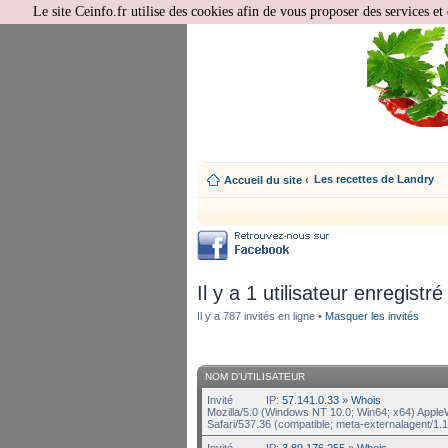
Le site Ceinfo.fr utilise des cookies afin de vous proposer des services et 
Les recettes de Landry
Accueil du site
‹
Il y a 1 utilisateur enregistré
Il y a 787 invités en ligne •
Masquer les invités
NOM D’UTILISATEUR
Invité
IP:
57.141.0.33
»
Whois
Mozilla/5.0 (Windows NT 10.0; Win64; x64) Appl
Safari/537.36 (compatible; meta-externalagent/1.1
Invité
IP:
3.89.176.255
»
Whois