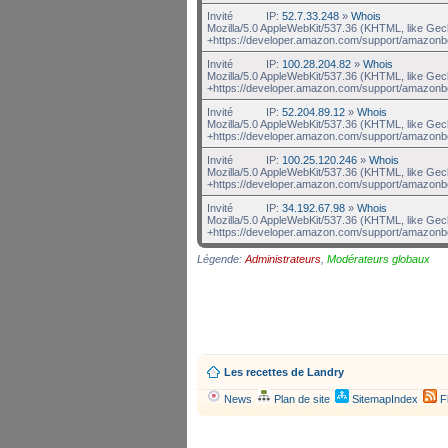
Invité
IP:
52.7.33.248
»
Whois
Mozilla/5.0 AppleWebKit/537.36 (KHTML, like Gec
+https://developer.amazon.com/support/amazonb
Invité
IP:
100.28.204.82
»
Whois
Mozilla/5.0 AppleWebKit/537.36 (KHTML, like Gec
+https://developer.amazon.com/support/amazonb
Invité
IP:
52.204.89.12
»
Whois
Mozilla/5.0 AppleWebKit/537.36 (KHTML, like Gec
+https://developer.amazon.com/support/amazonb
Invité
IP:
100.25.120.246
»
Whois
Mozilla/5.0 AppleWebKit/537.36 (KHTML, like Gec
+https://developer.amazon.com/support/amazonb
Invité
IP:
34.192.67.98
»
Whois
Mozilla/5.0 AppleWebKit/537.36 (KHTML, like Gec
+https://developer.amazon.com/support/amazonb
Légende:
Administrateurs
,
Modérateurs globaux
Les recettes de Landry
News
Plan de site
SitemapIndex
F