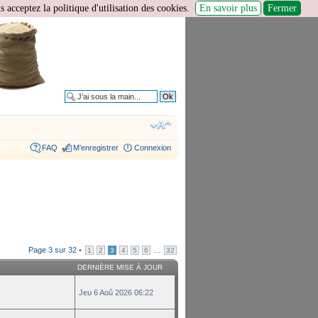
 acceptez la politique d'utilisation des cookies.
En savoir plus
Fermer
Recherche avancée
FAQ
M’enregistrer
Connexion
Page
3
sur
32
•
...
1
2
3
4
5
6
32
DERNIÈRE MISE À JOUR
Jeu 6 Aoû 2026 06:22