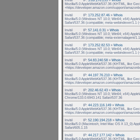
Mozilla/5.0 AppleWebKit/537.36 (KHTML, like Gec
+https://developer.amazon.com/support/amazonb
Invité
IP:
173.252.87.46
»
Whois
Mozilla/5.0 (Windows NT 10.0; Win64; x64) Appl
Safari/537.36 (compatible; meta-webindexer/1.1 (
Invité
IP:
57.141.0.31
»
Whois
Mozilla/5.0 (Windows NT 10.0; Win64; x64) Appl
Safari/537.36 (compatible; meta-externalagent/1.1
Invité
IP:
173.252.82.53
»
Whois
Mozilla/5.0 (Windows NT 10.0; Win64; x64) Appl
Safari/537.36 (compatible; meta-webindexer/1.1 (
Invité
IP:
54.83.240.58
»
Whois
Mozilla/5.0 AppleWebKit/537.36 (KHTML, like Gec
+https://developer.amazon.com/support/amazonb
Invité
IP:
44.197.76.210
»
Whois
Mozilla/5.0 AppleWebKit/537.36 (KHTML, like Gec
+https://developer.amazon.com/support/amazonb
Invité
IP:
202.46.62.43
»
Whois
Mozilla/5.0 (Windows NT 10.0; Win64; x64) Appl
Chrome/133.0.6943.141 Safari/537.36
Invité
IP:
44.223.116.149
»
Whois
Mozilla/5.0 AppleWebKit/537.36 (KHTML, like Gec
+https://developer.amazon.com/support/amazonb
Invité
IP:
52.190.194.218
»
Whois
Mozilla/5.0 (Macintosh; Intel Mac OS X 13_0) Ap
Safari/605.1.15
Invité
IP:
44.217.177.142
»
Whois
Mozilla/5.0 AppleWebKit/537.36 (KHTML, like Gec