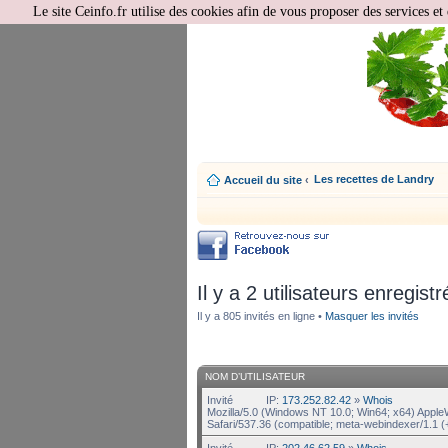
Le site Ceinfo.fr utilise des cookies afin de vous proposer des services et 
Les recettes de Landry
Accueil du site
‹
Il y a 2 utilisateurs enregistr
Il y a 805 invités en ligne •
Masquer les invités
NOM D’UTILISATEUR
Invité
IP:
173.252.82.42
»
Whois
Mozilla/5.0 (Windows NT 10.0; Win64; x64) Appl
Safari/537.36 (compatible; meta-webindexer/1.1 (
Invité
IP:
202.46.62.59
»
Whois