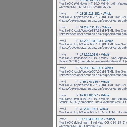
Mozilla/5.0 (Windows NT 10.0; Win64; x64) Appl
Chrome/133.0.6943.141 Safari/537.36
Invité
IP:
23.23.213.182
»
Whois
Mozilla/5.0 AppleWebKit/537.36 (KHTML, like Gec
+https://developer.amazon.com/support/amazonb
Invité
IP:
34.203.111.15
»
Whois
Mozilla/5.0 AppleWebKit/537.36 (KHTML, like Gec
+https://developer.amazon.com/support/amazonb
Invité
IP:
54.225.181.161
»
Whois
Mozilla/5.0 AppleWebKit/537.36 (KHTML, like Gec
+https://developer.amazon.com/support/amazonb
Invité
IP:
173.252.82.6
»
Whois
Mozilla/5.0 (Windows NT 10.0; Win64; x64) Appl
Safari/537.36 (compatible; meta-webindexer/1.1 (
Invité
IP:
52.200.142.199
»
Whois
Mozilla/5.0 AppleWebKit/537.36 (KHTML, like Gec
+https://developer.amazon.com/support/amazonb
Invité
IP:
3.89.170.186
»
Whois
Mozilla/5.0 AppleWebKit/537.36 (KHTML, like Gec
+https://developer.amazon.com/support/amazonb
Invité
IP:
69.63.184.27
»
Whois
Mozilla/5.0 (Windows NT 10.0; Win64; x64) Appl
Safari/537.36 (compatible; meta-webindexer/1.1 (
Invité
IP:
3.223.8.190
»
Whois
Mozilla/5.0 AppleWebKit/605.1.15 (KHTML, like G
Invité
IP:
172.184.163.152
»
Whois
Mozilla/5.0 (Macintosh; Intel Mac OS X 10_15_7
Chrome/133.0.0.0 Safari/537.36