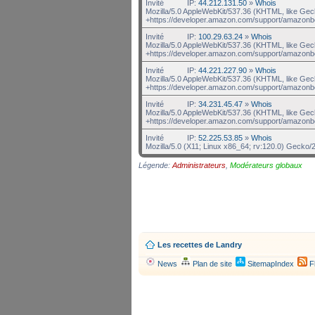
Invité
IP:
44.212.131.50
»
Whois
Mozilla/5.0 AppleWebKit/537.36 (KHTML, like Gec
+https://developer.amazon.com/support/amazonb
Invité
IP:
100.29.63.24
»
Whois
Mozilla/5.0 AppleWebKit/537.36 (KHTML, like Gec
+https://developer.amazon.com/support/amazonb
Invité
IP:
44.221.227.90
»
Whois
Mozilla/5.0 AppleWebKit/537.36 (KHTML, like Gec
+https://developer.amazon.com/support/amazonb
Invité
IP:
34.231.45.47
»
Whois
Mozilla/5.0 AppleWebKit/537.36 (KHTML, like Gec
+https://developer.amazon.com/support/amazonb
Invité
IP:
52.225.53.85
»
Whois
Mozilla/5.0 (X11; Linux x86_64; rv:120.0) Gecko/
Légende:
Administrateurs
,
Modérateurs globaux
Les recettes de Landry
News
Plan de site
SitemapIndex
F