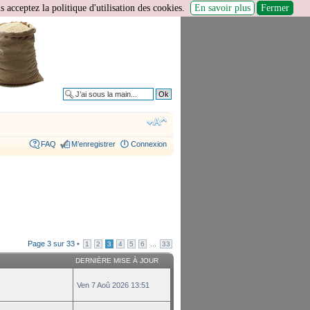
 acceptez la politique d'utilisation des cookies.
En savoir plus
Fermer
Recherche avancée
FAQ
M’enregistrer
Connexion
Page
3
sur
33
•
...
1
2
3
4
5
6
33
DERNIÈRE MISE À JOUR
Ven 7 Aoû 2026 13:51