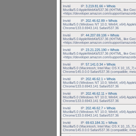
Invité
IP:
3.219.81.66
»
Whois
Mozilla/5.0 AppleWebKit/537.36 (KHTML, like Gec
+https://developer.amazon.com/support/amazonb
Invité
IP:
202.46.62.89
»
Whois
Mozilla/5.0 (Windows NT 10.0; Win64; x64) Appl
Chrome/133.0.6943.141 Safari/537.36
Invité
IP:
44.207.69.106
»
Whois
Mozilla/5.0 AppleWebKit/537.36 (KHTML, like Gec
+https://developer.amazon.com/support/amazonb
Invité
IP:
23.21.225.190
»
Whois
Mozilla/5.0 AppleWebKit/537.36 (KHTML, like Gec
+https://developer.amazon.com/support/amazonb
Invité
IP:
57.141.0.34
»
Whois
Mozilla/5.0 (Macintosh; Intel Mac OS X 10_15_7
Chrome/145.0.0.0 Safari/537.36 (compatible; met
Invité
IP:
202.46.62.1
»
Whois
Mozilla/5.0 (Windows NT 10.0; Win64; x64) Appl
Chrome/133.0.6943.141 Safari/537.36
Invité
IP:
202.46.62.11
»
Whois
Mozilla/5.0 (Windows NT 10.0; Win64; x64) Appl
Chrome/133.0.6943.141 Safari/537.36
Invité
IP:
202.46.62.7
»
Whois
Mozilla/5.0 (Windows NT 10.0; Win64; x64) Appl
Chrome/133.0.6943.141 Safari/537.36
Invité
IP:
69.63.184.31
»
Whois
Mozilla/5.0 (Macintosh; Intel Mac OS X 10_15_7
Chrome/145.0.0.0 Safari/537.36 (compatible; met