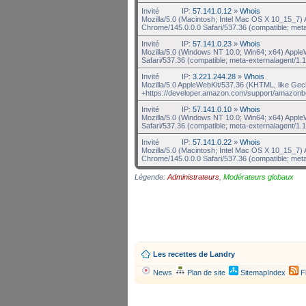
Invité
IP:
57.141.0.12
»
Whois
Mozilla/5.0 (Macintosh; Intel Mac OS X 10_15_7
Chrome/145.0.0.0 Safari/537.36 (compatible; met
Invité
IP:
57.141.0.23
»
Whois
Mozilla/5.0 (Windows NT 10.0; Win64; x64) Appl
Safari/537.36 (compatible; meta-externalagent/1.1
Invité
IP:
3.221.244.28
»
Whois
Mozilla/5.0 AppleWebKit/537.36 (KHTML, like Gec
+https://developer.amazon.com/support/amazonb
Invité
IP:
57.141.0.10
»
Whois
Mozilla/5.0 (Windows NT 10.0; Win64; x64) Appl
Safari/537.36 (compatible; meta-externalagent/1.1
Invité
IP:
57.141.0.22
»
Whois
Mozilla/5.0 (Macintosh; Intel Mac OS X 10_15_7
Chrome/145.0.0.0 Safari/537.36 (compatible; met
Légende:
Administrateurs
,
Modérateurs globaux
Les recettes de Landry
News
Plan de site
SitemapIndex
F