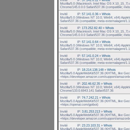
Mozilla/5.0 (Macintosh; Intel Mac OS X 10_15_7
Chrome/145.0.0.0 Safari/537.36 (compatible; met
Invité
IP:
57.141.0.36
»
Whois
Mozilla/5.0 (Windows NT 10.0; Win64; x64) Appl
Safari/537.36 (compatible; meta-externalagent/1.1
Invité
IP:
173.252.82.40
»
Whois
Mozilla/5.0 (Macintosh; Intel Mac OS X 10_15_7
Chrome/145.0.0.0 Safari/537.36 (compatible; met
Invité
IP:
57.141.0.64
»
Whois
Mozilla/5.0 (Windows NT 10.0; Win64; x64) Appl
Safari/537.36 (compatible; meta-externalagent/1.1
Invité
IP:
57.141.0.24
»
Whois
Mozilla/5.0 (Windows NT 10.0; Win64; x64) Appl
Safari/537.36 (compatible; meta-externalagent/1.1
Invité
IP:
18.214.138.148
»
Whois
Mozilla/5.0 AppleWebKit/537.36 (KHTML, like Gec
+https://developer.amazon.com/support/amazonb
Invité
IP:
202.46.62.35
»
Whois
Mozilla/5.0 (Windows NT 10.0; Win64; x64) Appl
Chrome/133.0.6943.141 Safari/537.36
Invité
IP:
74.7.242.21
»
Whois
Mozilla/5.0 AppleWebKit/537.36 (KHTML, like Gec
+https://openai.com/gptbot)
Invité
IP:
3.81.253.213
»
Whois
Mozilla/5.0 AppleWebKit/537.36 (KHTML, like Gec
+https://developer.amazon.com/support/amazonb
Invité
IP:
23.23.103.31
»
Whois
Mozilla/5.0 AppleWebKit/537.36 (KHTML, like Gec