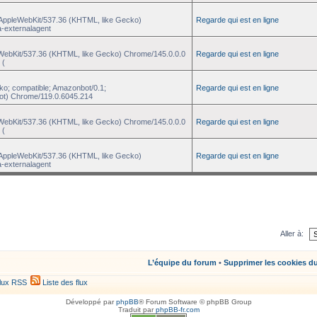
) AppleWebKit/537.36 (KHTML, like Gecko)
Regarde qui est en ligne
a-externalagent
eWebKit/537.36 (KHTML, like Gecko) Chrome/145.0.0.0
Regarde qui est en ligne
 (
ko; compatible; Amazonbot/0.1;
Regarde qui est en ligne
ot) Chrome/119.0.6045.214
eWebKit/537.36 (KHTML, like Gecko) Chrome/145.0.0.0
Regarde qui est en ligne
 (
) AppleWebKit/537.36 (KHTML, like Gecko)
Regarde qui est en ligne
a-externalagent
Aller à:
L’équipe du forum
•
Supprimer les cookies d
lux RSS
Liste des flux
Développé par
phpBB
® Forum Software © phpBB Group
Traduit par
phpBB-fr.com