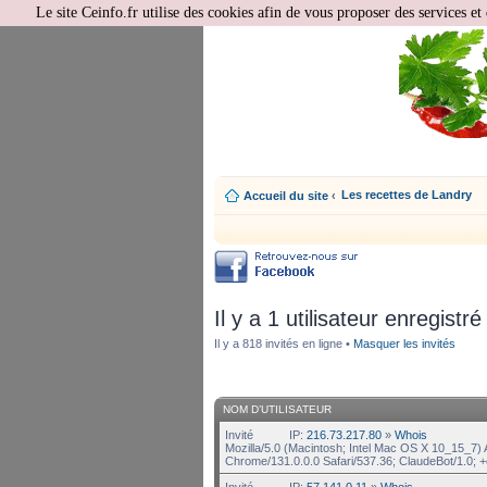
Le site Ceinfo.fr utilise des cookies afin de vous proposer des services et 
Les recettes de Landry
Accueil du site
‹
Il y a 1 utilisateur enregistré
Il y a 818 invités en ligne •
Masquer les invités
NOM D’UTILISATEUR
Invité
IP:
216.73.217.80
»
Whois
Mozilla/5.0 (Macintosh; Intel Mac OS X 10_15_7
Chrome/131.0.0.0 Safari/537.36; ClaudeBot/1.0;
Invité
IP:
57.141.0.11
»
Whois