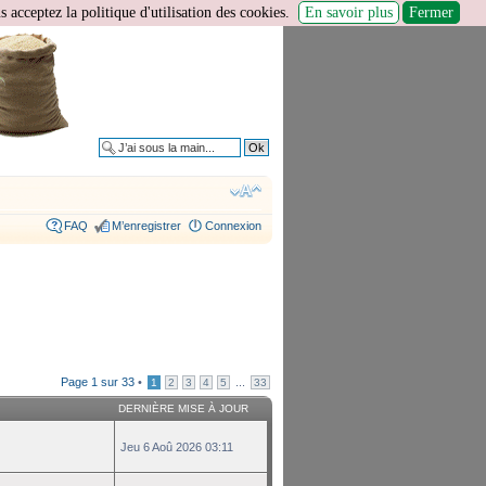
 acceptez la politique d'utilisation des cookies.
En savoir plus
Fermer
Recherche avancée
FAQ
M’enregistrer
Connexion
Page
1
sur
33
•
...
1
2
3
4
5
33
DERNIÈRE MISE À JOUR
Jeu 6 Aoû 2026 03:11