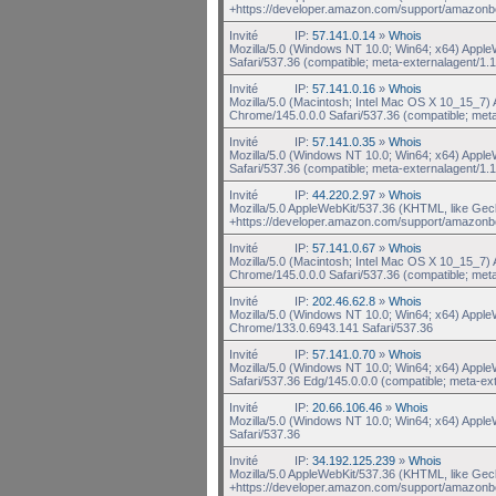
+https://developer.amazon.com/support/amazonb
Invité
IP:
57.141.0.14
»
Whois
Mozilla/5.0 (Windows NT 10.0; Win64; x64) Appl
Safari/537.36 (compatible; meta-externalagent/1.1
Invité
IP:
57.141.0.16
»
Whois
Mozilla/5.0 (Macintosh; Intel Mac OS X 10_15_7
Chrome/145.0.0.0 Safari/537.36 (compatible; met
Invité
IP:
57.141.0.35
»
Whois
Mozilla/5.0 (Windows NT 10.0; Win64; x64) Appl
Safari/537.36 (compatible; meta-externalagent/1.1
Invité
IP:
44.220.2.97
»
Whois
Mozilla/5.0 AppleWebKit/537.36 (KHTML, like Gec
+https://developer.amazon.com/support/amazonb
Invité
IP:
57.141.0.67
»
Whois
Mozilla/5.0 (Macintosh; Intel Mac OS X 10_15_7
Chrome/145.0.0.0 Safari/537.36 (compatible; met
Invité
IP:
202.46.62.8
»
Whois
Mozilla/5.0 (Windows NT 10.0; Win64; x64) Appl
Chrome/133.0.6943.141 Safari/537.36
Invité
IP:
57.141.0.70
»
Whois
Mozilla/5.0 (Windows NT 10.0; Win64; x64) Appl
Safari/537.36 Edg/145.0.0.0 (compatible; meta-ex
Invité
IP:
20.66.106.46
»
Whois
Mozilla/5.0 (Windows NT 10.0; Win64; x64) Appl
Safari/537.36
Invité
IP:
34.192.125.239
»
Whois
Mozilla/5.0 AppleWebKit/537.36 (KHTML, like Gec
+https://developer.amazon.com/support/amazonb