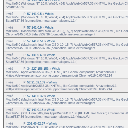
Mozilla/5.0 (Windows NT 10.0; Win64; x64) AppleWebKit/537.36 (KHTML, like Gecko) C
Safari/537.36
Invité
IP:
57.141.0.5
»
Whois
Mozilla/5.0 (Windows NT 10.0; Win64; x64) AppleWebKit/537.36 (KHTML, like Gecko) C
Safari/537.36 (compatible; meta-externalagent/1.1 (
Invité
IP:
57.141.0.9
»
Whois
Mozilla/5.0 (Macintosh; Intel Mac OS X 10_15_7) AppleWebKit/537.36 (KHTML, like Gec
Chrome/145.0.0.0 Safari/537.36 (compatible; meta-externalagent
Invité
IP:
57.141.0.51
»
Whois
Mozilla/5.0 (Macintosh; Intel Mac OS X 10_15_7) AppleWebKit/537.36 (KHTML, like Gec
Chrome/145.0.0.0 Safari/537.36 (compatible; meta-externalagent
Invité
IP:
57.141.0.69
»
Whois
Mozilla/5.0 (Windows NT 10.0; Win64; x64) AppleWebKit/537.36 (KHTML, like Gecko) C
Safari/537.36 (compatible; meta-externalagent/1.1 (
Invité
IP:
34.227.156.153
»
Whois
Mozilla/5.0 AppleWebKit/537.36 (KHTML, like Gecko; compatible; Amazonbot/0.1;
+https://developer.amazon.com/support/amazonbot) Chrome/119.0.6045.214
Invité
IP:
52.21.62.139
»
Whois
Mozilla/5.0 AppleWebKit/537.36 (KHTML, like Gecko; compatible; Amazonbot/0.1;
+https://developer.amazon.com/support/amazonbot) Chrome/119.0.6045.214
Invité
IP:
57.141.0.32
»
Whois
Mozilla/5.0 (Macintosh; Intel Mac OS X 10_15_7) AppleWebKit/537.36 (KHTML, like Gec
Chrome/145.0.0.0 Safari/537.36 (compatible; meta-externalagent
Invité
IP:
57.141.0.18
»
Whois
Mozilla/5.0 (X11; Linux x86_64) AppleWebKit/537.36 (KHTML, like Gecko) Chrome/145.0
Safari/537.36 (compatible; meta-externalagent/1.1 (+https://d
Invité
IP:
202.46.62.67
»
Whois
Mozilla/5.0 (Windows NT 10.0; Win64; x64) AppleWebKit/537.36 (KHTML, like Gecko)