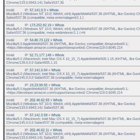
Chrome/133.0.6943.141 Safari/537.36
Invité
IP:
57.141.0.3
»
Whois
Mozilla/5.0 (Windows NT 10.0; Win64; x64) AppleWebKit/537.36 (KHTML, like Gecko) C
Safari/537.36 (compatible; meta-externalagent/1.1 (
Invité
IP:
173.252.82.19
»
Whois
Mozilla/5.0 (Windows NT 10.0; Win64; x64) AppleWebKit/537.36 (KHTML, like Gecko) C
Safari/537.36 (compatible; meta-webindexer/1.1 (+ht
Invité
IP:
54.80.73.122
»
Whois
Mozilla/5.0 AppleWebKit/537.36 (KHTML, like Gecko; compatible; Amazonbot/0.1;
+https://developer.amazon.com/support/amazonbot) Chrome/119.0.6045.214
Invité
IP:
52.71.177.148
»
Whois
Mozilla/5.0 (Macintosh; Intel Mac OS X 10_15_7) AppleWebKit/605.1.15 (KHTML, like G
Chrome/139.0.0.0 Safari/605.1.15
Invité
IP:
57.141.0.54
»
Whois
Mozilla/5.0 (Macintosh; Intel Mac OS X 10_15_7) AppleWebKit/537.36 (KHTML, like Gec
Chrome/145.0.0.0 Safari/537.36 (compatible; meta-externalagent
Invité
IP:
23.23.99.55
»
Whois
Mozilla/5.0 AppleWebKit/537.36 (KHTML, like Gecko; compatible; Amazonbot/0.1;
+https://developer.amazon.com/support/amazonbot) Chrome/119.0.6045.214
Invité
IP:
202.46.62.93
»
Whois
Mozilla/5.0 (Windows NT 10.0; Win64; x64) AppleWebKit/537.36 (KHTML, like Gecko)
Chrome/133.0.6943.141 Safari/537.36
Invité
IP:
57.141.0.59
»
Whois
Mozilla/5.0 (Macintosh; Intel Mac OS X 10_15_7) AppleWebKit/537.36 (KHTML, like Gec
Chrome/145.0.0.0 Safari/537.36 (compatible; meta-externalagent
Invité
IP:
202.46.62.11
»
Whois
Mozilla/5.0 (Windows NT 10.0; Win64; x64) AppleWebKit/537.36 (KHTML, like Gecko)
Chrome/133.0.6943.141 Safari/537.36