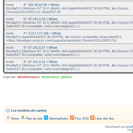
Invité
IP:
202.46.62.99
»
Whois
Mozilla/5.0 (Windows NT 10.0; Win64; x64) AppleWebKit/537.36 (KHTML, like Gecko)
Chrome/133.0.6943.141 Safari/537.36
Invité
IP:
57.141.0.33
»
Whois
Mozilla/5.0 (Windows NT 10.0; Win64; x64) AppleWebKit/537.36 (KHTML, like Gecko) C
Safari/537.36 (compatible; meta-externalagent/1.1 (
Invité
IP:
3.217.171.106
»
Whois
Mozilla/5.0 AppleWebKit/537.36 (KHTML, like Gecko; compatible; Amazonbot/0.1;
+https://developer.amazon.com/support/amazonbot) Chrome/119.0.6045.214
Invité
IP:
57.141.0.27
»
Whois
Mozilla/5.0 (Windows NT 10.0; Win64; x64) AppleWebKit/537.36 (KHTML, like Gecko) C
Safari/537.36 (compatible; meta-externalagent/1.1 (
Invité
IP:
57.141.0.12
»
Whois
Mozilla/5.0 (Windows NT 10.0; Win64; x64) AppleWebKit/537.36 (KHTML, like Gecko) C
Safari/537.36 (compatible; meta-externalagent/1.1 (
Légende:
Administrateurs
,
Modérateurs globaux
Les recettes de Landry
News
Plan de site
SitemapIndex
Flux RSS
Liste des flux
Développé par
php
Trad