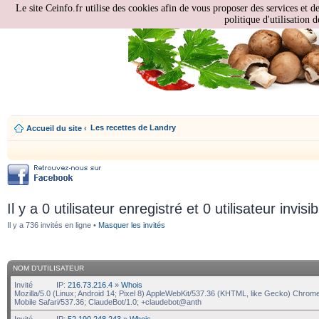
Le site Ceinfo.fr utilise des cookies afin de vous proposer des services et d
politique d'utilisation d
Les recettes de Landry
Accueil du site
‹
Il y a 0 utilisateur enregistré et 0 utilisateur invisi
Il y a 736 invités en ligne •
Masquer les invités
NOM D’UTILISATEUR
Invité
IP:
216.73.216.4
»
Whois
Mozilla/5.0 (Linux; Android 14; Pixel 8) AppleWebKit/537.36 (KHTML, like Gecko) Chrom
Mobile Safari/537.36; ClaudeBot/1.0; +claudebot@anth
Invité
IP:
52.190.248.243
»
Whois